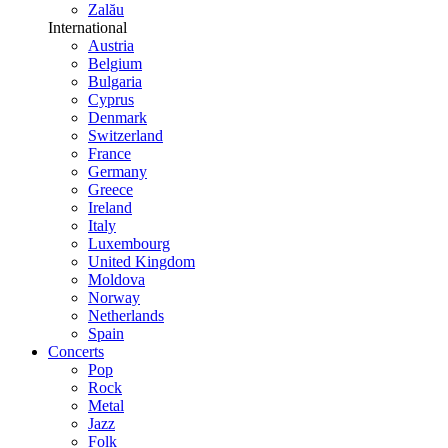
Zalău
International
Austria
Belgium
Bulgaria
Cyprus
Denmark
Switzerland
France
Germany
Greece
Ireland
Italy
Luxembourg
United Kingdom
Moldova
Norway
Netherlands
Spain
Concerts
Pop
Rock
Metal
Jazz
Folk