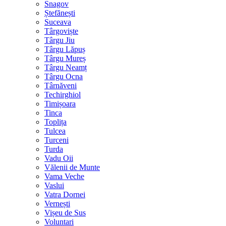
Snagov
Ștefănești
Suceava
Târgoviște
Târgu Jiu
Târgu Lăpuș
Târgu Mureș
Târgu Neamț
Târgu Ocna
Târnăveni
Techirghiol
Timișoara
Tinca
Toplița
Tulcea
Turceni
Turda
Vadu Oii
Vălenii de Munte
Vama Veche
Vaslui
Vatra Dornei
Vernești
Vișeu de Sus
Voluntari