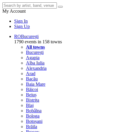
My Account
Sign In
Sign Up
RO
București
1790 events in 158 towns
All towns
București
Agapia
Alba Iulia
Alexandria
Arad
Bacău
Baia Mare
Băicoi
Beiuș
Bistrița
Blaj
Bobâlna
Bologa
Botoșani
Brăila
Brașov