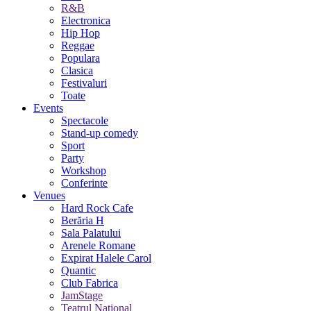
R&B
Electronica
Hip Hop
Reggae
Populara
Clasica
Festivaluri
Toate
Events
Spectacole
Stand-up comedy
Sport
Party
Workshop
Conferinte
Venues
Hard Rock Cafe
Berăria H
Sala Palatului
Arenele Romane
Expirat Halele Carol
Quantic
Club Fabrica
JamStage
Teatrul National