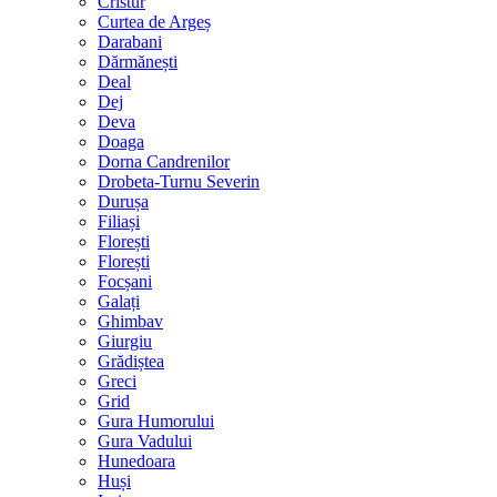
Cristur
Curtea de Argeș
Darabani
Dărmănești
Deal
Dej
Deva
Doaga
Dorna Candrenilor
Drobeta-Turnu Severin
Durușa
Filiași
Florești
Florești
Focșani
Galați
Ghimbav
Giurgiu
Grădiștea
Greci
Grid
Gura Humorului
Gura Vadului
Hunedoara
Huși