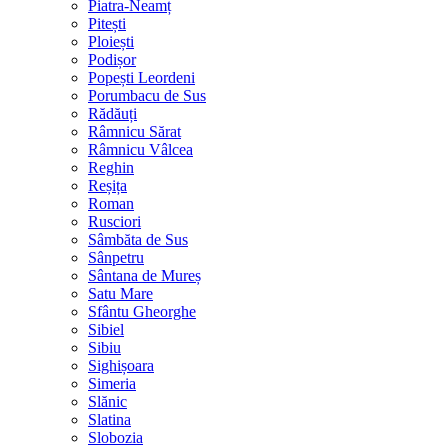
Piatra-Neamț
Pitești
Ploiești
Podișor
Popești Leordeni
Porumbacu de Sus
Rădăuți
Râmnicu Sărat
Râmnicu Vâlcea
Reghin
Reșița
Roman
Rusciori
Sâmbăta de Sus
Sânpetru
Sântana de Mureș
Satu Mare
Sfântu Gheorghe
Sibiel
Sibiu
Sighișoara
Simeria
Slănic
Slatina
Slobozia