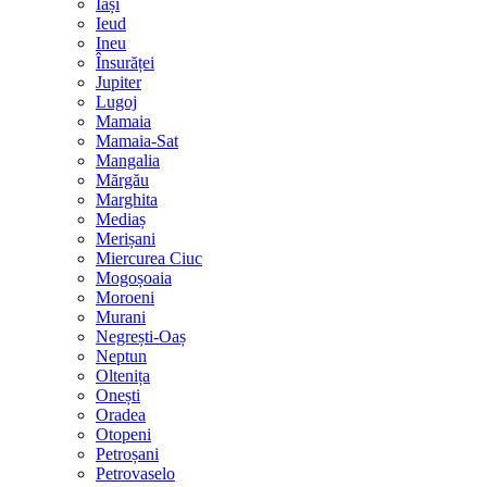
Iași
Ieud
Ineu
Însurăței
Jupiter
Lugoj
Mamaia
Mamaia-Sat
Mangalia
Mărgău
Marghita
Mediaș
Merișani
Miercurea Ciuc
Mogoșoaia
Moroeni
Murani
Negrești-Oaș
Neptun
Oltenița
Onești
Oradea
Otopeni
Petroșani
Petrovaselo