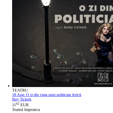
TEATRU
18 Aug:
O zi din viaţa unui politician fericit
Buy Tickets
42
11
EUR
Teatrul Improteca