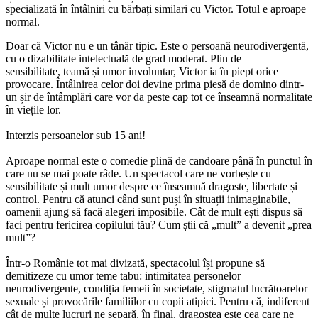
specializată în întâlniri cu bărbați similari cu Victor. Totul e aproape
normal.
Doar că Victor nu e un tânăr tipic. Este o persoană neurodivergentă,
cu o dizabilitate intelectuală de grad moderat. Plin de
sensibilitate, teamă și umor involuntar, Victor ia în piept orice
provocare. Întâlnirea celor doi devine prima piesă de domino dintr-
un șir de întâmplări care vor da peste cap tot ce înseamnă normalitate
în viețile lor.
Interzis persoanelor sub 15 ani!
Aproape normal este o comedie plină de candoare până în punctul în
care nu se mai poate râde. Un spectacol care ne vorbește cu
sensibilitate și mult umor despre ce înseamnă dragoste, libertate și
control. Pentru că atunci când sunt puși în situații inimaginabile,
oamenii ajung să facă alegeri imposibile. Cât de mult ești dispus să
faci pentru fericirea copilului tău? Cum știi că „mult” a devenit „prea
mult”?
Într-o Românie tot mai divizată, spectacolul își propune să
demitizeze cu umor teme tabu: intimitatea personelor
neurodivergente, condiția femeii în societate, stigmatul lucrătoarelor
sexuale și provocările familiilor cu copii atipici. Pentru că, indiferent
cât de multe lucruri ne separă, în final, dragostea este cea care ne