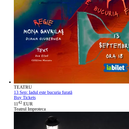
TEATRU
13 Sep:
Iadul este bucuria furată
Buy Tickets
42
11
EUR
Teatrul Improteca