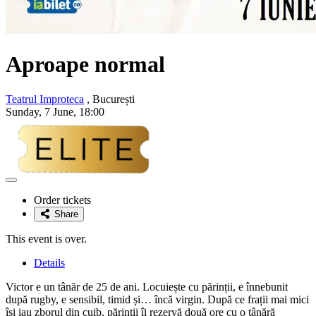
Aproape normal
Teatrul Improteca
, București
Sunday, 7 June, 18:00
Adaugă
la
Order tickets
favorite
Share
This event is over.
Details
Victor e un tânăr de 25 de ani. Locuiește cu părinții, e înnebunit
după rugby, e sensibil, timid și… încă virgin. După ce frații mai mici
își iau zborul din cuib, părinții îi rezervă două ore cu o tânără