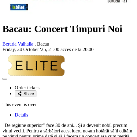
Bacau: Concert
Timpuri Noi
Beraria Valhalla
, Bacau
Friday, 24 October '25, 21:00 acces de la 20:00
Adaugă
la
Order tickets
favorite
Share
This event is over.
Details
"De regiune superior" face 30 de ani... Și a devenit nobil precum
vinul vechi. Pentru a sărbători acest lucru ne-am hotărât să îl edităm
pe vinyl pentru prima dată și să-i facem un concert așa cum merită.