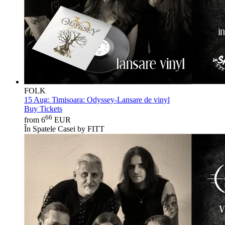
FOLK
15 Aug:
Timisoara: Odyssey-Lansare de vinyl
Buy Tickets
66
from 6
EUR
În Spatele Casei by FITT