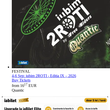
FESTIVAL
4-6 Sep:
iubim 2ROTI - Editia IX – 2026
Buy Tickets
17
from 16
EUR
Quantic