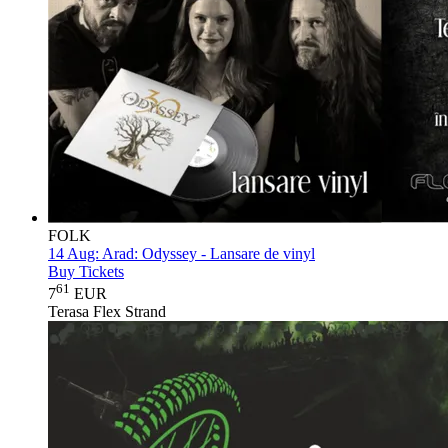
FOLK
14 Aug:
Arad: Odyssey - Lansare de vinyl
Buy Tickets
61
7
EUR
Terasa Flex Strand