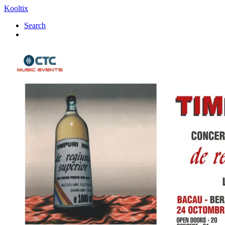
Kooltix
Search