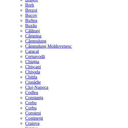
Breb
Brezoi
Bucov
Buftea
Buzău
Călărași
Câmpina
Câmpulung
Câmpulung Moldovenesc
Caracal
Cernavodă
Chiajna
Chișcani
Chișoda
Chitila
Cisnădie
Cluj-Napoca
Codlea
Constanța
Corbu
Corbu
Coroieni
Costinești
Craiova