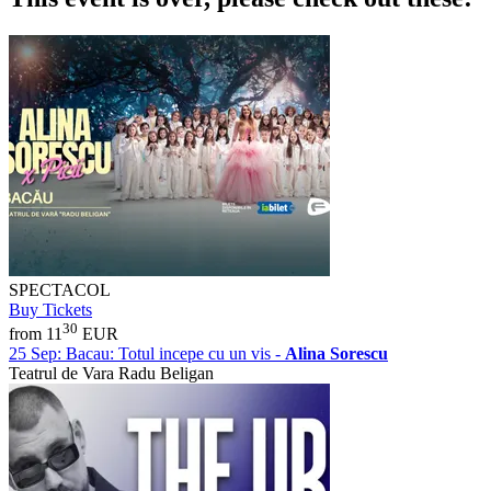
SPECTACOL
Buy Tickets
30
from 11
EUR
25 Sep:
Bacau: Totul incepe cu un vis -
Alina Sorescu
Teatrul de Vara Radu Beligan