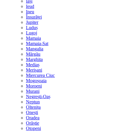
Iași
Ieud
Ineu
Însurăței
Jupiter
Luduș
Lugoj
Mamaia
Mamaia-Sat
Mangalia
Mărgău
Marghita
Mediaș
Merișani
Miercurea Ciuc
Mogoșoaia
Moroeni
Murani
Negrești-Oaș
Neptun
Oltenița
Onești
Oradea
Orăștie
Otopeni