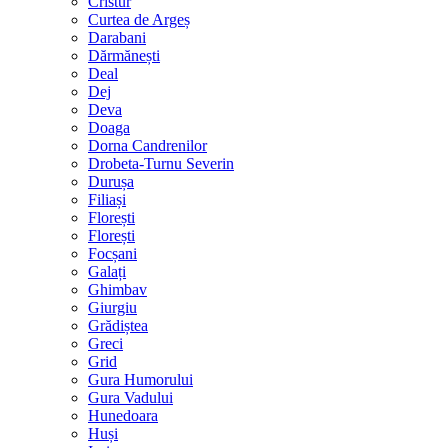
Cristur
Curtea de Argeș
Darabani
Dărmănești
Deal
Dej
Deva
Doaga
Dorna Candrenilor
Drobeta-Turnu Severin
Durușa
Filiași
Florești
Florești
Focșani
Galați
Ghimbav
Giurgiu
Grădiștea
Greci
Grid
Gura Humorului
Gura Vadului
Hunedoara
Huși