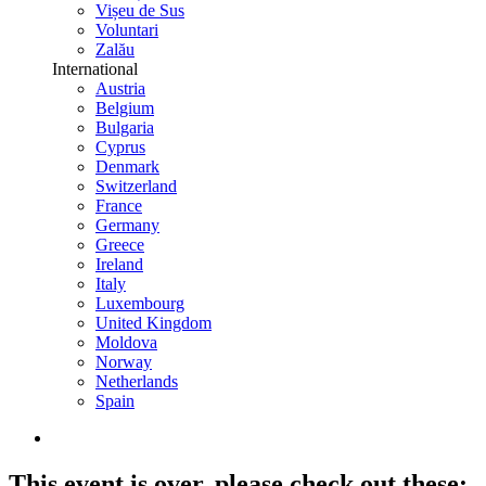
Vișeu de Sus
Voluntari
Zalău
International
Austria
Belgium
Bulgaria
Cyprus
Denmark
Switzerland
France
Germany
Greece
Ireland
Italy
Luxembourg
United Kingdom
Moldova
Norway
Netherlands
Spain
This event is over,
please check out these: