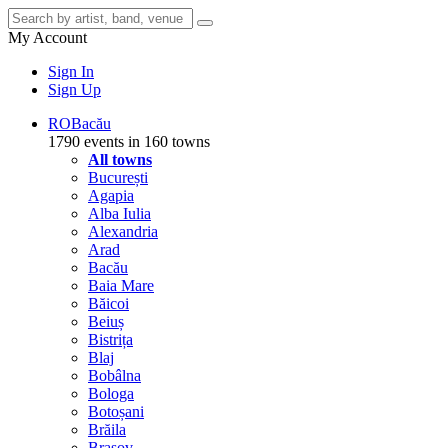
My Account
Sign In
Sign Up
RO
Bacău
1790 events in 160 towns
All towns
București
Agapia
Alba Iulia
Alexandria
Arad
Bacău
Baia Mare
Băicoi
Beiuș
Bistrița
Blaj
Bobâlna
Bologa
Botoșani
Brăila
Brașov