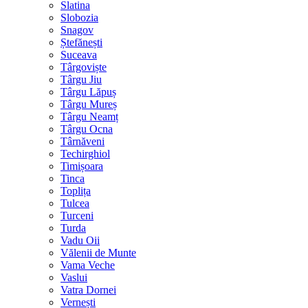
Slatina
Slobozia
Snagov
Ștefănești
Suceava
Târgoviște
Târgu Jiu
Târgu Lăpuș
Târgu Mureș
Târgu Neamț
Târgu Ocna
Târnăveni
Techirghiol
Timișoara
Tinca
Toplița
Tulcea
Turceni
Turda
Vadu Oii
Vălenii de Munte
Vama Veche
Vaslui
Vatra Dornei
Vernești