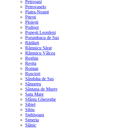
Petroșani
Petrovaselo
Piatra-Neamț
Pitești
Ploiești
Podișor
Popești Leordeni
Porumbacu de Sus
Rădăuți
Râmnicu Sărat
Râmnicu Vâlcea
Reghin
Reșița
Roman
Rusciori
Sâmbăta de Sus
Sânpetru
Sântana de Mureș
Satu Mare
Sfântu Gheorghe
Sibiel
Sibiu
Sighișoara
Simeria
Slănic