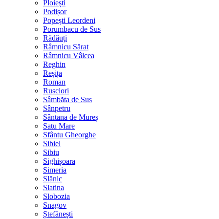
Ploiești
Podișor
Popești Leordeni
Porumbacu de Sus
Rădăuți
Râmnicu Sărat
Râmnicu Vâlcea
Reghin
Reșița
Roman
Rusciori
Sâmbăta de Sus
Sânpetru
Sântana de Mureș
Satu Mare
Sfântu Gheorghe
Sibiel
Sibiu
Sighișoara
Simeria
Slănic
Slatina
Slobozia
Snagov
Ștefănești