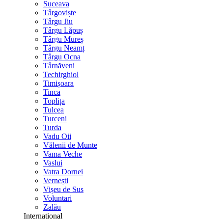
Suceava
Târgoviște
Târgu Jiu
Târgu Lăpuș
Târgu Mureș
Târgu Neamț
Târgu Ocna
Târnăveni
Techirghiol
Timișoara
Tinca
Toplița
Tulcea
Turceni
Turda
Vadu Oii
Vălenii de Munte
Vama Veche
Vaslui
Vatra Dornei
Vernești
Vișeu de Sus
Voluntari
Zalău
International