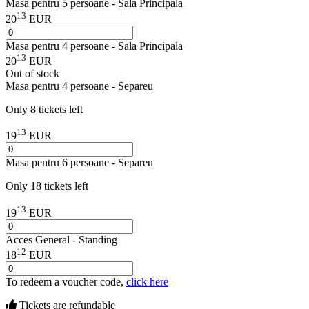
Masa pentru 5 persoane - Sala Principala
13
20
EUR
Masa pentru 4 persoane - Sala Principala
13
20
EUR
Out of stock
Masa pentru 4 persoane - Separeu
Only 8 tickets left
13
19
EUR
Masa pentru 6 persoane - Separeu
Only 18 tickets left
13
19
EUR
Acces General - Standing
12
18
EUR
To redeem a voucher code,
click here
Tickets are
refundable