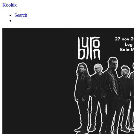
Kooltix
Search