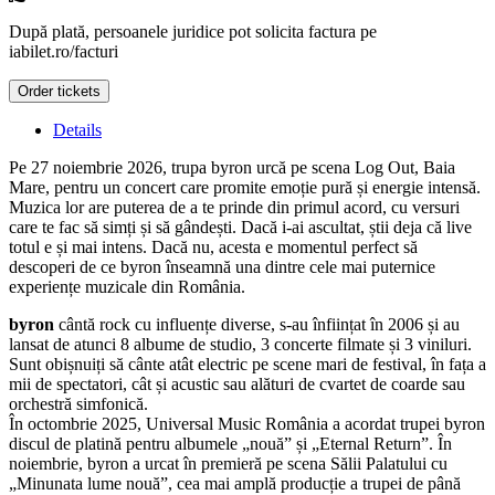
După plată, persoanele juridice pot solicita factura pe
iabilet.ro/facturi
Order tickets
Details
Pe 27 noiembrie 2026, trupa byron urcă pe scena Log Out, Baia
Mare, pentru un concert care promite emoție pură și energie intensă.
Muzica lor are puterea de a te prinde din primul acord, cu versuri
care te fac să simți și să gândești. Dacă i-ai ascultat, știi deja că live
totul e și mai intens. Dacă nu, acesta e momentul perfect să
descoperi de ce byron înseamnă una dintre cele mai puternice
experiențe muzicale din România.
byron
cântă rock cu influențe diverse, s-au înființat în 2006 și au
lansat de atunci 8 albume de studio, 3 concerte filmate și 3 viniluri.
Sunt obișnuiți să cânte atât electric pe scene mari de festival, în fața a
mii de spectatori, cât și acustic sau alături de cvartet de coarde sau
orchestră simfonică.
În octombrie 2025, Universal Music România a acordat trupei byron
discul de platină pentru albumele „nouă” și „Eternal Return”. În
noiembrie, byron a urcat în premieră pe scena Sălii Palatului cu
„Minunata lume nouă”, cea mai amplă producție a trupei de până