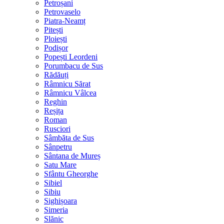
Petroșani
Petrovaselo
Piatra-Neamț
Pitești
Ploiești
Podișor
Popești Leordeni
Porumbacu de Sus
Rădăuți
Râmnicu Sărat
Râmnicu Vâlcea
Reghin
Reșița
Roman
Rusciori
Sâmbăta de Sus
Sânpetru
Sântana de Mureș
Satu Mare
Sfântu Gheorghe
Sibiel
Sibiu
Sighișoara
Simeria
Slănic