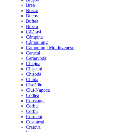
Breb
Brezoi
Bucov
Buftea
Buzău
Călărași
Câmpina
Câmpulung
Câmpulung Moldovenesc
Caracal
Cernavodă
Chiajna
Chișcani
Chișoda
Chitila
Cisnădie
Cluj-Napoca
Codlea
Constanța
Corbu
Corbu
Coroieni
Costinești
Craiova