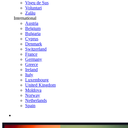
Vișeu de Sus
Voluntari
Zalău
International
Austria
Belgium
Bulgaria
Cyprus
Denmark
Switzerland
France
Germany
Greece
Ireland
Italy
Luxembourg
United Kingdom
Moldova
Norway
Netherlands
Spain