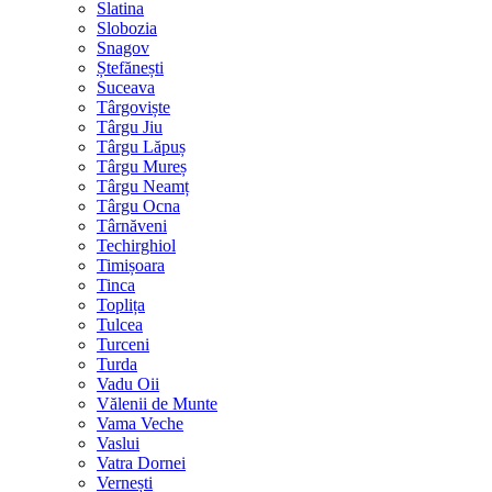
Slatina
Slobozia
Snagov
Ștefănești
Suceava
Târgoviște
Târgu Jiu
Târgu Lăpuș
Târgu Mureș
Târgu Neamț
Târgu Ocna
Târnăveni
Techirghiol
Timișoara
Tinca
Toplița
Tulcea
Turceni
Turda
Vadu Oii
Vălenii de Munte
Vama Veche
Vaslui
Vatra Dornei
Vernești