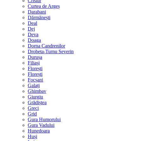
Cristur
Curtea de Argeș
Darabani
Dărmănești
Deal
Dej
Deva
Doaga
Dorna Candrenilor
Drobeta-Turnu Severin
Durușa
Filiași
Florești
Florești
Focșani
Galați
Ghimbav
Giurgiu
Grădiștea
Greci
Grid
Gura Humorului
Gura Vadului
Hunedoara
Huși