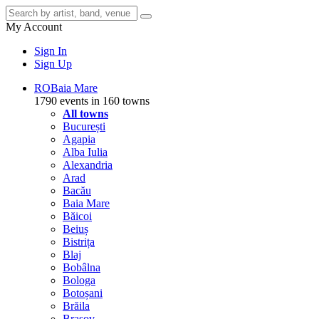
My Account
Sign In
Sign Up
RO
Baia Mare
1790 events in 160 towns
All towns
București
Agapia
Alba Iulia
Alexandria
Arad
Bacău
Baia Mare
Băicoi
Beiuș
Bistrița
Blaj
Bobâlna
Bologa
Botoșani
Brăila
Brașov