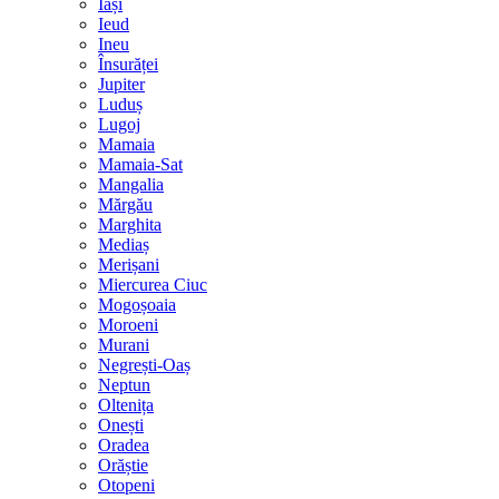
Iași
Ieud
Ineu
Însurăței
Jupiter
Luduș
Lugoj
Mamaia
Mamaia-Sat
Mangalia
Mărgău
Marghita
Mediaș
Merișani
Miercurea Ciuc
Mogoșoaia
Moroeni
Murani
Negrești-Oaș
Neptun
Oltenița
Onești
Oradea
Orăștie
Otopeni