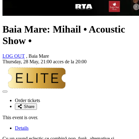
Baia Mare: Mihail • Acoustic
Show •
LOG OUT
, Baia Mare
Thursday, 28 May, 21:00 acces de la 20:00
Adaugă
la
Order tickets
favorite
Share
This event is over.
Details
Cu un sound eclectic ce combină pop, funk, alternative și