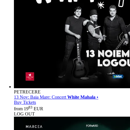
PETRECERE
13 Nov:
Baia Mare: Concert
White Mahala
•
Buy Tickets
83
from 19
EUR
LOG OUT