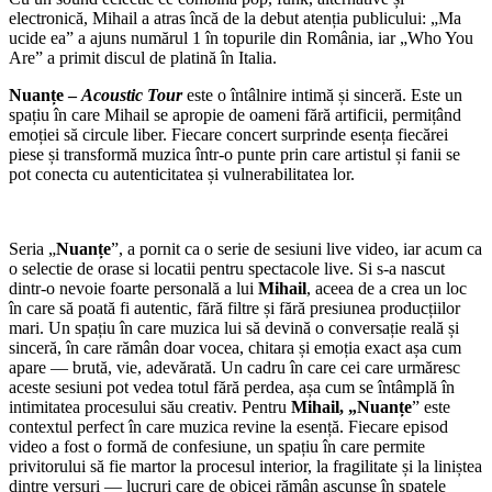
electronică, Mihail a atras încă de la debut atenția publicului: „Ma
ucide ea” a ajuns numărul 1 în topurile din România, iar „Who You
Are” a primit discul de platină în Italia.
Nuanțe –
Acoustic Tour
este o întâlnire intimă și sinceră. Este un
spațiu în care Mihail se apropie de oameni fără artificii, permițând
emoției să circule liber. Fiecare concert surprinde esența fiecărei
piese și transformă muzica într-o punte prin care artistul și fanii se
pot conecta cu autenticitatea și vulnerabilitatea lor.
Seria „
Nuanțe
”, a pornit ca o serie de sesiuni live video, iar acum ca
o selectie de orase si locatii pentru spectacole live. Si s-a nascut
dintr-o nevoie foarte personală a lui
Mihail
, aceea de a crea un loc
în care să poată fi autentic, fără filtre și fără presiunea producțiilor
mari. Un spațiu în care muzica lui să devină o conversație reală și
sinceră, în care rămân doar vocea, chitara și emoția exact așa cum
apare — brută, vie, adevărată. Un cadru în care cei care urmăresc
aceste sesiuni pot vedea totul fără perdea, așa cum se întâmplă în
intimitatea procesului său creativ. Pentru
Mihail, „Nuanțe
” este
contextul perfect în care muzica revine la esență. Fiecare episod
video a fost o formă de confesiune, un spațiu în care permite
privitorului să fie martor la procesul interior, la fragilitate și la liniștea
dintre versuri — lucruri care de obicei rămân ascunse în spatele