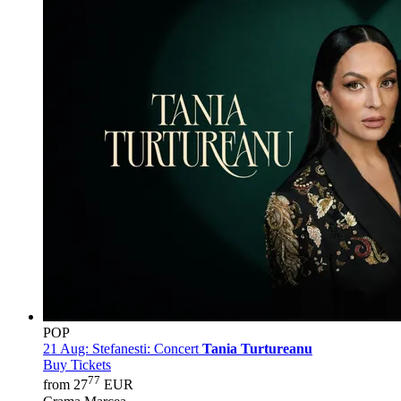
POP
21 Aug:
Stefanesti: Concert
Tania Turtureanu
Buy Tickets
77
from 27
EUR