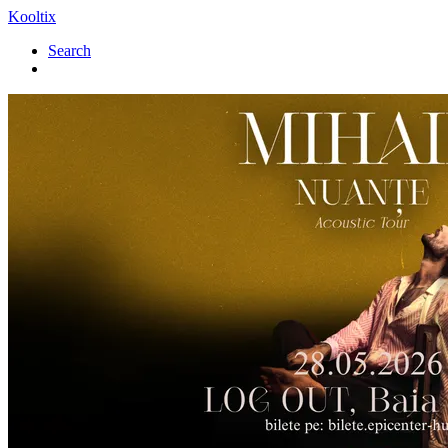
Kooltix
Search