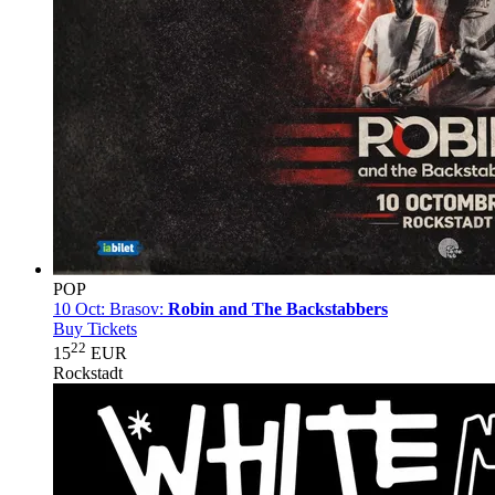
POP
10 Oct:
Brasov:
Robin and The Backstabbers
Buy Tickets
22
15
EUR
Rockstadt