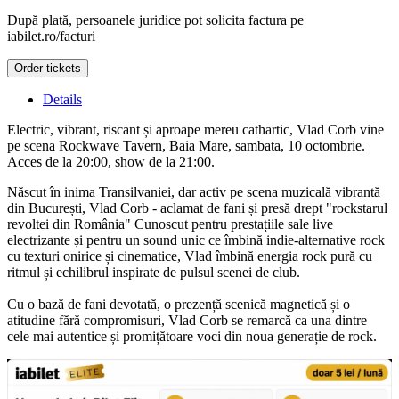
După plată, persoanele juridice pot solicita factura pe
iabilet.ro/facturi
Order tickets
Details
Electric, vibrant, riscant și aproape mereu cathartic, Vlad Corb vine
pe scena Rockwave Tavern, Baia Mare, sambata, 10 octombrie.
Acces de la 20:00, show de la 21:00.
Născut în inima Transilvaniei, dar activ pe scena muzicală vibrantă
din București, Vlad Corb - aclamat de fani și presă drept "rockstarul
revoltei din România" Cunoscut pentru prestațiile sale live
electrizante și pentru un sound unic ce îmbină indie-alternative rock
cu texturi onirice și cinematice, Vlad îmbină energia rock pură cu
ritmul și echilibrul inspirate de pulsul scenei de club.
Cu o bază de fani devotată, o prezență scenică magnetică și o
atitudine fără compromisuri, Vlad Corb se remarcă ca una dintre
cele mai autentice și promițătoare voci din noua generație de rock.