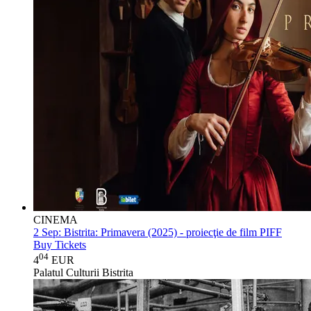
CINEMA
2 Sep:
Bistrita: Primavera (2025) - proiecţie de film PIFF
Buy Tickets
04
4
EUR
Palatul Culturii Bistrita