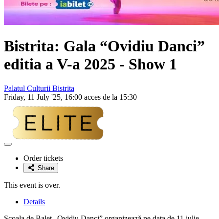
Bistrita: Gala “Ovidiu Danci”
editia a V-a 2025 - Show 1
Palatul Culturii Bistrita
Friday, 11 July '25, 16:00 acces de la 15:30
Adaugă
la
Order tickets
favorite
Share
This event is over.
Details
Școala de Balet „Ovidiu Danci” organizează pe data de 11 iulie