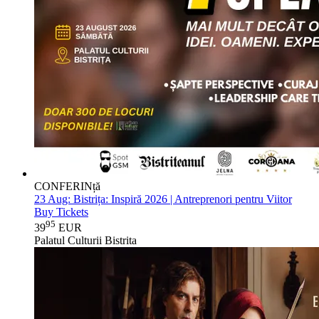
CONFERINță
23 Aug:
Bistrița: Inspiră 2026 | Antreprenori pentru Viitor
Buy Tickets
95
39
EUR
Palatul Culturii Bistrita