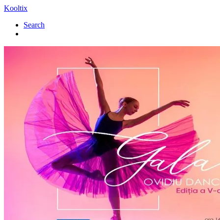
Kooltix
Search