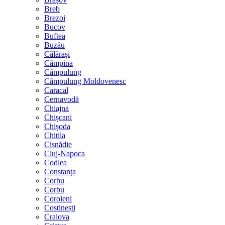
Breb
Brezoi
Bucov
Buftea
Buzău
Călărași
Câmpina
Câmpulung
Câmpulung Moldovenesc
Caracal
Cernavodă
Chiajna
Chișcani
Chișoda
Chitila
Cisnădie
Cluj-Napoca
Codlea
Constanța
Corbu
Corbu
Coroieni
Costinești
Craiova