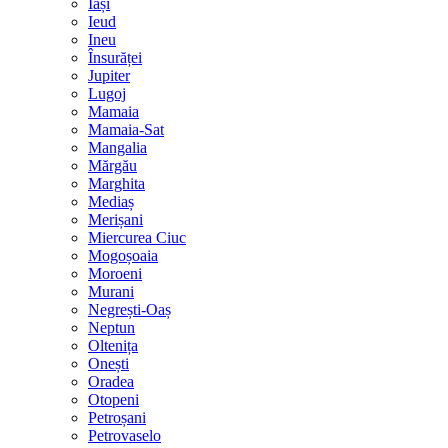
Iași
Ieud
Ineu
Însurăței
Jupiter
Lugoj
Mamaia
Mamaia-Sat
Mangalia
Mărgău
Marghita
Mediaș
Merișani
Miercurea Ciuc
Mogoșoaia
Moroeni
Murani
Negrești-Oaș
Neptun
Oltenița
Onești
Oradea
Otopeni
Petroșani
Petrovaselo