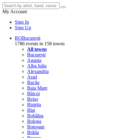
My Account
Sign In
Sign Up
RO
București
1786 events in 158 towns
All towns
București
Agapia
Alba Iulia
Alexandria
Arad
Bacău
Baia Mare
Băicoi
Beiuș
Bistrița
Blaj
Bobâlna
Bologa
Botoșani
Brăila
Brașov