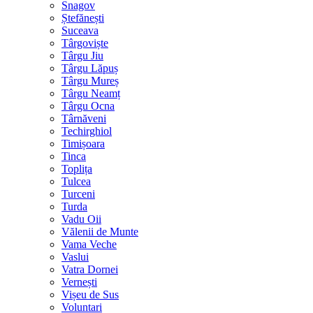
Snagov
Ștefănești
Suceava
Târgoviște
Târgu Jiu
Târgu Lăpuș
Târgu Mureș
Târgu Neamț
Târgu Ocna
Târnăveni
Techirghiol
Timișoara
Tinca
Toplița
Tulcea
Turceni
Turda
Vadu Oii
Vălenii de Munte
Vama Veche
Vaslui
Vatra Dornei
Vernești
Vișeu de Sus
Voluntari