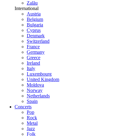
Zalău
International
Austria
Belgium
Bulgaria
Cyprus
Denmark
Switzerland
France
Germany
Greece
Ireland
Italy
Luxembourg
United Kingdom
Moldova
Norway
Netherlands
Spain
Concerts
Pop
Rock
Metal
Jazz
Folk