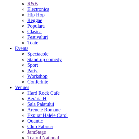
R&B
Electronica
Hip Hop
Reggae
Populara
Clasica
Festivaluri
Toate
Events
Spectacole
Stand-up comedy
Sport
Party
Workshop
Conferinte
Venues
Hard Rock Cafe
Berăria H
Sala Palatului
Arenele Romane
Expirat Halele Carol
Quantic
Club Fabrica
JamStage
Teatrul National