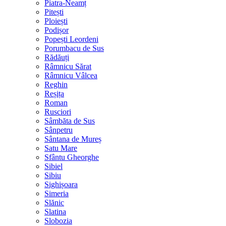
Piatra-Neamț
Pitești
Ploiești
Podișor
Popești Leordeni
Porumbacu de Sus
Rădăuți
Râmnicu Sărat
Râmnicu Vâlcea
Reghin
Reșița
Roman
Rusciori
Sâmbăta de Sus
Sânpetru
Sântana de Mureș
Satu Mare
Sfântu Gheorghe
Sibiel
Sibiu
Sighișoara
Simeria
Slănic
Slatina
Slobozia