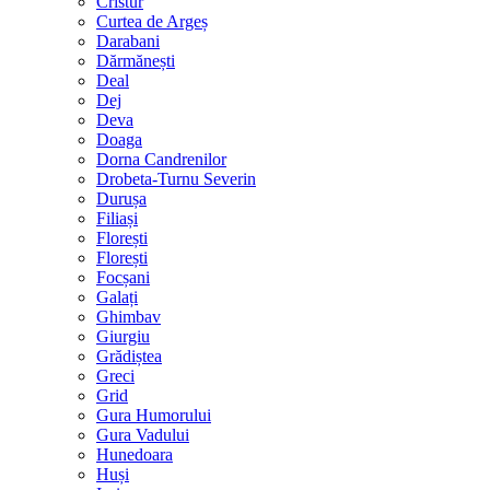
Cristur
Curtea de Argeș
Darabani
Dărmănești
Deal
Dej
Deva
Doaga
Dorna Candrenilor
Drobeta-Turnu Severin
Durușa
Filiași
Florești
Florești
Focșani
Galați
Ghimbav
Giurgiu
Grădiștea
Greci
Grid
Gura Humorului
Gura Vadului
Hunedoara
Huși