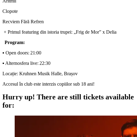
Aritmii
Clopote
Recviem
Fără
Refren
+
Primul
featuring din
istoria
trupei
: „Frig de Mor” x Delia
Program:
▪️ Open doors:
21:00
▪️
Alternosfera
live:
22:30
Locație
:
Kruhnen
Musik Halle,
Brașov
Accesul în club este interzis copiilor sub 18 ani!
Hurry up!
There are still tickets available
for: