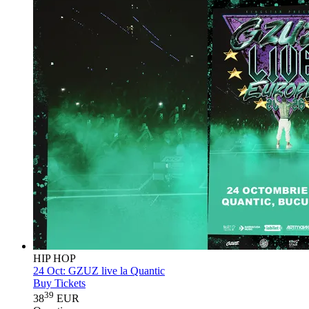
HIP HOP
24 Oct:
GZUZ live la Quantic
Buy Tickets
39
38
EUR