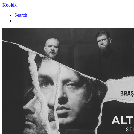
Kooltix
Search