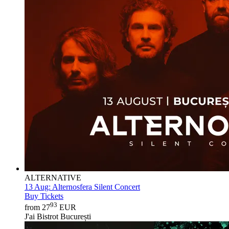
ALTERNATIVE
13 Aug:
Alternosfera Silent Concert
Buy Tickets
93
from 27
EUR
J'ai Bistrot București