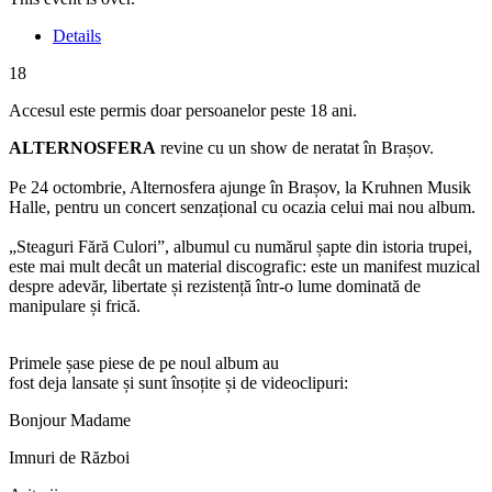
Details
18
Accesul este permis doar persoanelor peste 18 ani.
ALTERNOSFERA
revine cu un show de neratat în Brașov.
Pe 24 octombrie, Alternosfera ajunge în Brașov, la Kruhnen Musik
Halle, pentru un concert senzațional cu ocazia celui mai nou album.
„Steaguri Fără Culori”, albumul cu numărul șapte din istoria trupei,
este mai mult decât un material discografic: este un manifest muzical
despre adevăr, libertate și rezistență într-o lume dominată de
manipulare și frică.
Primele
șase
piese
de
pe
noul
album au
fost
deja
lansate
și
sunt
însoțite
și
de
videoclipuri
:
Bonjour Madame
Imnuri
de
Război