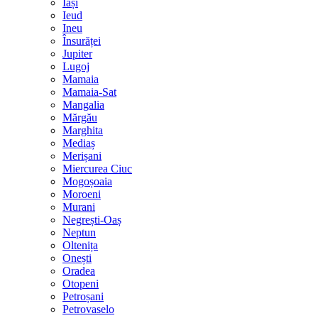
Iași
Ieud
Ineu
Însurăței
Jupiter
Lugoj
Mamaia
Mamaia-Sat
Mangalia
Mărgău
Marghita
Mediaș
Merișani
Miercurea Ciuc
Mogoșoaia
Moroeni
Murani
Negrești-Oaș
Neptun
Oltenița
Onești
Oradea
Otopeni
Petroșani
Petrovaselo