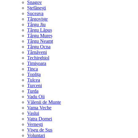
Snagov
Ștefănești
Suceava
Târgoviște
Târgu Jiu
Târgu Lăpuș
Târgu Mureș
Târgu Neamț
Târgu Ocna
Târnăveni
Techirghiol
Timișoara
Tinca
Toplița
Tulcea
Turceni
Turda
Vadu Oii
Vălenii de Munte
Vama Veche
Vaslui
Vatra Dornei
Vernești
Vișeu de Sus
Voluntari