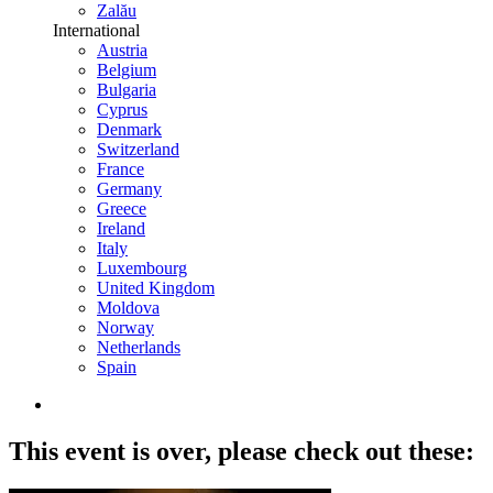
Zalău
International
Austria
Belgium
Bulgaria
Cyprus
Denmark
Switzerland
France
Germany
Greece
Ireland
Italy
Luxembourg
United Kingdom
Moldova
Norway
Netherlands
Spain
This event is over,
please check out these: