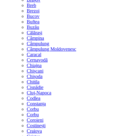
Breb
Brezoi
Bucov
Buftea
Buzău
Călărași
Câmpina
Câmpulung
Câmpulung Moldovenesc
Caracal
Cernavodă
Chiajna
Chișcani
Chișoda
Chitila
Cisnădie
Cluj-Napoca
Codlea
Constanța
Corbu
Corbu
Coroieni
Costinești
Craiova