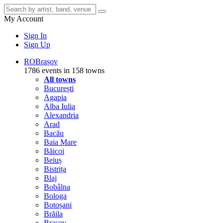
My Account
Sign In
Sign Up
RO
Brașov
1786 events in 158 towns
All towns
București
Agapia
Alba Iulia
Alexandria
Arad
Bacău
Baia Mare
Băicoi
Beiuș
Bistrița
Blaj
Bobâlna
Bologa
Botoșani
Brăila
Brașov