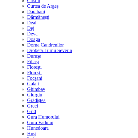
Cristur
Curtea de Argeș
Darabani
Dărmănești
Deal
Dej
Deva
Doaga
Dorna Candrenilor
Drobeta-Turnu Severin
Durușa
Filiași
Florești
Florești
Focșani
Galați
Ghimbav
Giurgiu
Grădiștea
Greci
Grid
Gura Humorului
Gura Vadului
Hunedoara
Huși