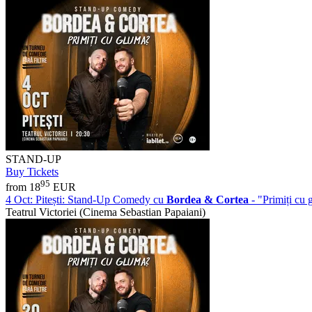
STAND-UP
Buy Tickets
95
from 18
EUR
4 Oct:
Pitești: Stand-Up Comedy cu
Bordea & Cortea
- "Primiți c
Teatrul Victoriei (Cinema Sebastian Papaiani)