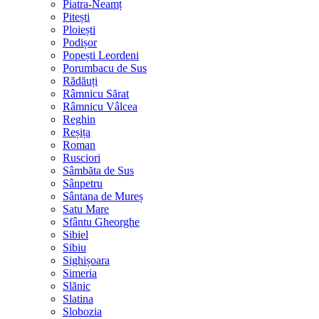
Piatra-Neamț
Pitești
Ploiești
Podișor
Popești Leordeni
Porumbacu de Sus
Rădăuți
Râmnicu Sărat
Râmnicu Vâlcea
Reghin
Reșița
Roman
Rusciori
Sâmbăta de Sus
Sânpetru
Sântana de Mureș
Satu Mare
Sfântu Gheorghe
Sibiel
Sibiu
Sighișoara
Simeria
Slănic
Slatina
Slobozia