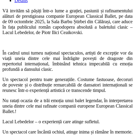
Details
Vă invităm să pășiți într-o lume a grației, pasiunii și rafinamentului
alături de prestigioasa companie European Classical Ballet, pe data
de 09 octombrie 2025, la Sala Barbu Știrbei din Călărași, care aduce
în fața publicului român capodopera absolută a baletului clasic –
Lacul Lebedelor, de Piotr Ilici Ceaikovski.
În cadrul unui turneu național spectaculos, artiști de excepție vor da
viață uneia dintre cele mai îndrăgite povești de dragoste din
repertoriul internațional, îmbinând tehnica impecabilă cu emoția
profundă a dansului clasic.
Un spectacol pentru toate generațiile. Costume fastuoase, decoruri
de poveste și o distribuție remarcabilă de dansatori internaționali se
reunesc într-o experiență artistică ce transcende timpul.
Nu ratați ocazia de a trăi emoția unui balet legendar, în interpretarea
uneia dintre cele mai rafinate companii europene European Classical
Ballet.!
Lacul Lebedelor – o experiență care atinge sufletul.
Un spectacol care încântă ochiul, atinge inima și rămâne în memorie.