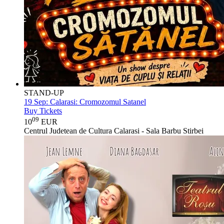
STAND-UP
19 Sep:
Calarasi: Cromozomul Satanel
Buy Tickets
09
10
EUR
Centrul Judetean de Cultura Calarasi - Sala Barbu Stirbei