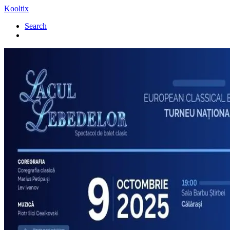
Kooltix
Search