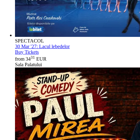
SPECTACOL
30 Mar '27:
Lacul lebedelor
Buy Tickets
31
from 34
EUR
Sala Palatului