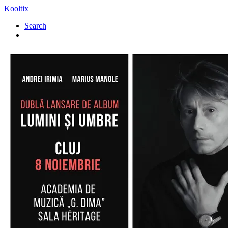
Kooltix
Search