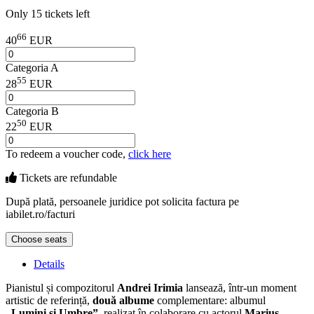
Only 15 tickets left
66
40
EUR
Categoria A
55
28
EUR
Categoria B
50
22
EUR
To redeem a voucher code,
click here
Tickets are
refundable
După plată, persoanele juridice pot solicita factura pe
iabilet.ro/facturi
Choose seats
Details
Pianistul și compozitorul
Andrei Irimia
lansează, într-un moment
artistic de referință,
două albume
complementare: albumul
„Lumini și Umbre”
, realizat în colaborare cu actorul
Marius