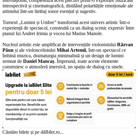
internațional, completează acest parcurs printr-o explorare muzicală
introspectivă și cinematografică, distilând polaritățile emoționale ale
artistului într-un limbaj sonor esențial și sugestiv.
Turneul „Lumini și Umbre” transformă acest univers artistic într-o
experiență de spectacol, construită ca un dialog scenic expresiv între
pianul lui Andrei Irimia și vocea lui Marius Manole.
Nucleul artistic este amplificat de intervențiile violonistului
Răzvan
Păun
și ale violoncelistului
Mihai Artemii
, într-un spectacol ce
îmbină muzica, dramaturgia minimalistă și un design de lumini
semnat de
Daniel Mancaș
. Împreună, toate aceste elemente
construiesc o atmosferă imersivă, un spațiu de dialog cu sinele.
Căutăm bilete și pe dăBilet.ro...