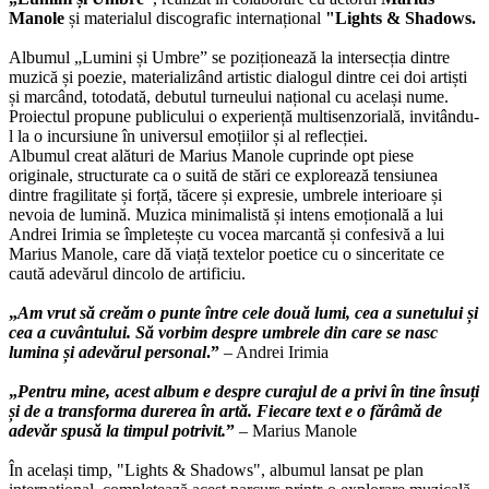
Manole
și materialul discografic internațional
"Lights & Shadows.
Albumul „Lumini și Umbre” se poziționează la intersecția dintre
muzică și poezie, materializând artistic dialogul dintre cei doi artiști
și marcând, totodată, debutul turneului național cu același nume.
Proiectul propune publicului o experiență multisenzorială, invitându-
l la o incursiune în universul emoțiilor și al reflecției.
Albumul creat alături de Marius Manole cuprinde opt piese
originale, structurate ca o suită de stări ce explorează tensiunea
dintre fragilitate și forță, tăcere și expresie, umbrele interioare și
nevoia de lumină. Muzica minimalistă și intens emoțională a lui
Andrei Irimia se împletește cu vocea marcantă și confesivă a lui
Marius Manole, care dă viață textelor poetice cu o sinceritate ce
caută adevărul dincolo de artificiu.
„
Am vrut să creăm o punte între cele două lumi, cea a sunetului și
cea a cuvântului. Să vorbim despre umbrele din care se nasc
lumina și adevărul personal
.”
– Andrei Irimia
„
Pentru mine, acest album e despre curajul de a privi în tine însuți
și de a transforma durerea în artă. Fiecare text e o fărâmă de
adevăr spusă la timpul potrivit.
”
– Marius Manole
În același timp, "Lights & Shadows", albumul lansat pe plan