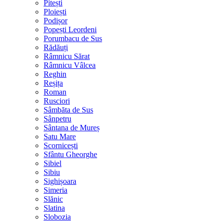
Pitești
Ploiești
Podișor
Popești Leordeni
Porumbacu de Sus
Rădăuți
Râmnicu Sărat
Râmnicu Vâlcea
Reghin
Reșița
Roman
Rusciori
Sâmbăta de Sus
Sânpetru
Sântana de Mureș
Satu Mare
Scornicești
Sfântu Gheorghe
Sibiel
Sibiu
Sighișoara
Simeria
Slănic
Slatina
Slobozia