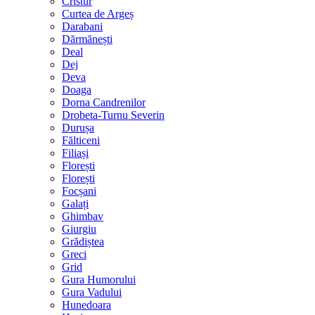
Cristur
Curtea de Argeș
Darabani
Dărmănești
Deal
Dej
Deva
Doaga
Dorna Candrenilor
Drobeta-Turnu Severin
Durușa
Fălticeni
Filiași
Florești
Florești
Focșani
Galați
Ghimbav
Giurgiu
Grădiștea
Greci
Grid
Gura Humorului
Gura Vadului
Hunedoara