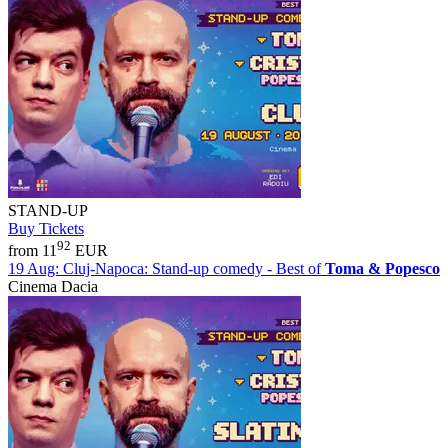
STAND-UP
Buy Tickets
92
from 11
EUR
19 Aug:
Cluj-Napoca: Stand-up comedy - Best of
Toma & Popesco
Cinema Dacia