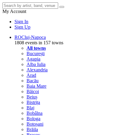
My Account
Sign In
Sign Up
RO
Cluj-Napoca
1808 events in 157 towns
All towns
București
Agapia
Alba Iulia
Alexandria
Arad
Bacău
Baia Mare
Băicoi
Beiuș
Bistrița
Blaj
Bobâlna
Bologa
Botoșani
Brăila
Brașov