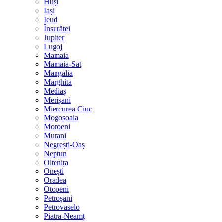
Huși
Iași
Ieud
Însurăței
Jupiter
Lugoj
Mamaia
Mamaia-Sat
Mangalia
Marghita
Mediaș
Merișani
Miercurea Ciuc
Mogoșoaia
Moroeni
Murani
Negrești-Oaș
Neptun
Oltenița
Onești
Oradea
Otopeni
Petroșani
Petrovaselo
Piatra-Neamț