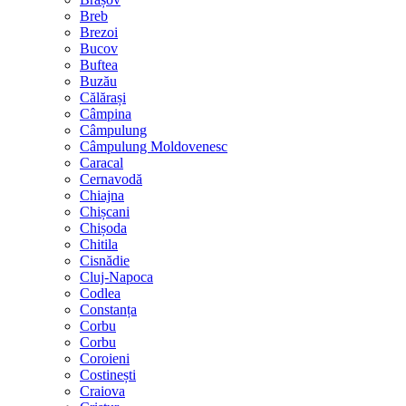
Breb
Brezoi
Bucov
Buftea
Buzău
Călărași
Câmpina
Câmpulung
Câmpulung Moldovenesc
Caracal
Cernavodă
Chiajna
Chișcani
Chișoda
Chitila
Cisnădie
Cluj-Napoca
Codlea
Constanța
Corbu
Corbu
Coroieni
Costinești
Craiova