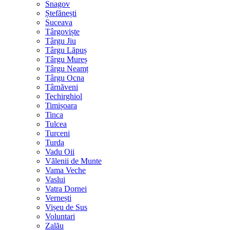
Snagov
Ștefănești
Suceava
Târgoviște
Târgu Jiu
Târgu Lăpuș
Târgu Mureș
Târgu Neamț
Târgu Ocna
Târnăveni
Techirghiol
Timișoara
Tinca
Tulcea
Turceni
Turda
Vadu Oii
Vălenii de Munte
Vama Veche
Vaslui
Vatra Dornei
Vernești
Vișeu de Sus
Voluntari
Zalău