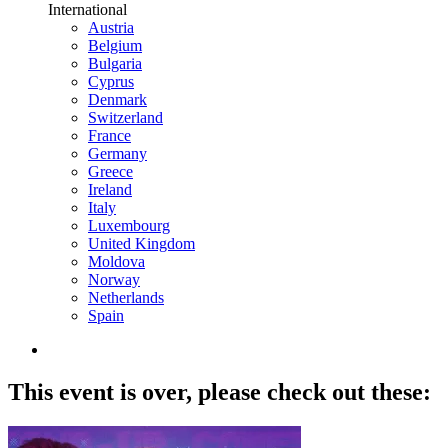
International
Austria
Belgium
Bulgaria
Cyprus
Denmark
Switzerland
France
Germany
Greece
Ireland
Italy
Luxembourg
United Kingdom
Moldova
Norway
Netherlands
Spain
This event is over,
please check out these: