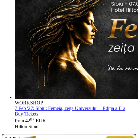
WORKSHOP
7 Feb '27:
Sibiu: Femeia, zeița Universului – Ediția a II-a
Buy Tickets
87
from 42
EUR
Hilton Sibiu