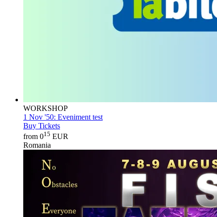
WORKSHOP
1 Nov '50:
Eveniment test
Buy Tickets
15
from 0
EUR
Romania