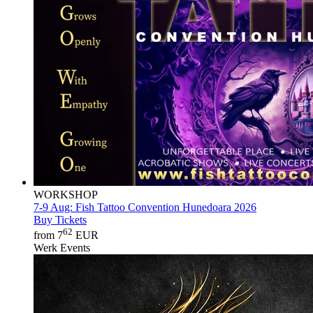
WORKSHOP
7-9 Aug:
Fish Tattoo Convention Hunedoara 2026
Buy Tickets
62
from 7
EUR
Werk Events