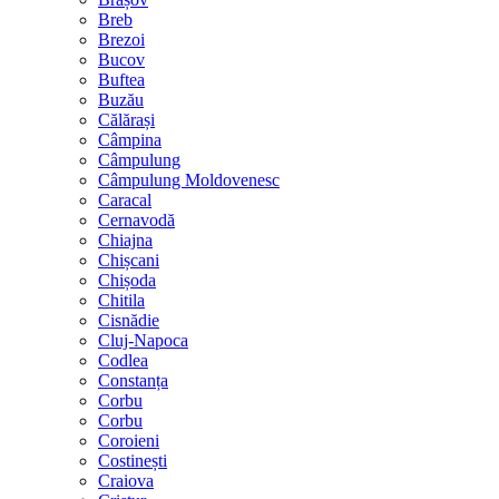
Breb
Brezoi
Bucov
Buftea
Buzău
Călărași
Câmpina
Câmpulung
Câmpulung Moldovenesc
Caracal
Cernavodă
Chiajna
Chișcani
Chișoda
Chitila
Cisnădie
Cluj-Napoca
Codlea
Constanța
Corbu
Corbu
Coroieni
Costinești
Craiova