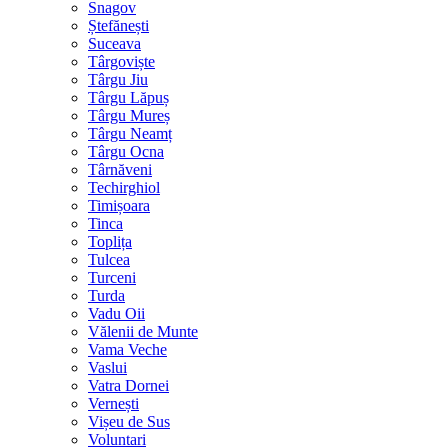
Snagov
Ștefănești
Suceava
Târgoviște
Târgu Jiu
Târgu Lăpuș
Târgu Mureș
Târgu Neamț
Târgu Ocna
Târnăveni
Techirghiol
Timișoara
Tinca
Toplița
Tulcea
Turceni
Turda
Vadu Oii
Vălenii de Munte
Vama Veche
Vaslui
Vatra Dornei
Vernești
Vișeu de Sus
Voluntari