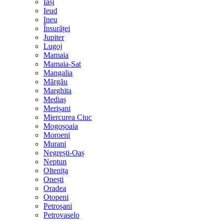
Iași
Ieud
Ineu
Însurăței
Jupiter
Lugoj
Mamaia
Mamaia-Sat
Mangalia
Mărgău
Marghita
Mediaș
Merișani
Miercurea Ciuc
Mogoșoaia
Moroeni
Murani
Negrești-Oaș
Neptun
Oltenița
Onești
Oradea
Otopeni
Petroșani
Petrovaselo