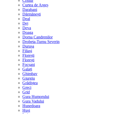
Cristur
Curtea de Argeș
Darabani
Dărmănești
Deal
Dej
Deva
Doaga
Dorna Candrenilor
Drobeta-Turnu Severin
Durușa
Filiași
Florești
Florești
Focșani
Galați
Ghimbav
Giurgiu
Grădiștea
Greci
Grid
Gura Humorului
Gura Vadului
Hunedoara
Huși