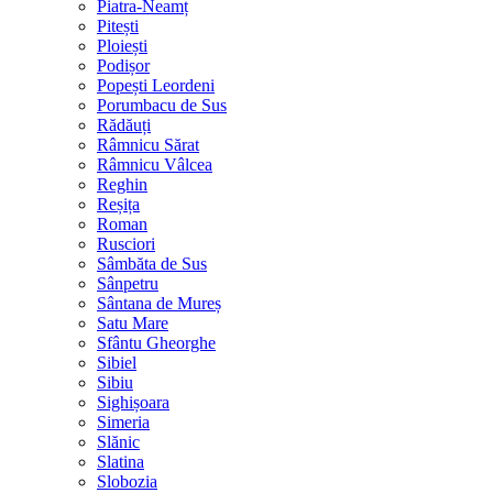
Piatra-Neamț
Pitești
Ploiești
Podișor
Popești Leordeni
Porumbacu de Sus
Rădăuți
Râmnicu Sărat
Râmnicu Vâlcea
Reghin
Reșița
Roman
Rusciori
Sâmbăta de Sus
Sânpetru
Sântana de Mureș
Satu Mare
Sfântu Gheorghe
Sibiel
Sibiu
Sighișoara
Simeria
Slănic
Slatina
Slobozia