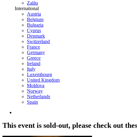
Zalău
International
Austria
Belgium
Bulgaria
Cyprus
Denmark
Switzerland
France
Germany
Greece
Ireland
Italy
Luxembourg
United Kingdom
Moldova
Norway
Netherlands
Spain
This event is sold-out,
please check out the