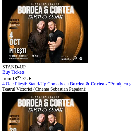
STAND-UP
Buy Tickets
95
from 18
EUR
4 Oct:
Pitești: Stand-Up Comedy cu
Bordea & Cortea
- "Primiți c
Teatrul Victoriei (Cinema Sebastian Papaiani)