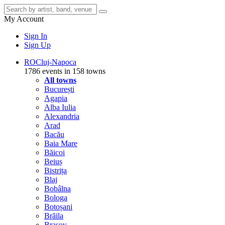
My Account
Sign In
Sign Up
RO
Cluj-Napoca
1786 events in 158 towns
All towns
București
Agapia
Alba Iulia
Alexandria
Arad
Bacău
Baia Mare
Băicoi
Beiuș
Bistrița
Blaj
Bobâlna
Bologa
Botoșani
Brăila
Brașov