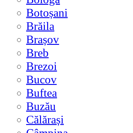
Botoșani
Brăila
Brașov
Breb
Brezoi
Bucov
Buftea
Buzău
Călărași
Câmpina