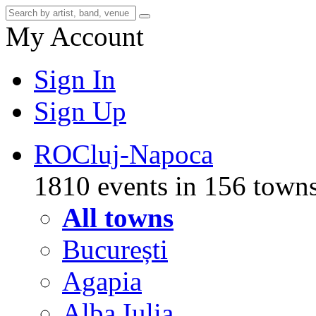
My Account
Sign In
Sign Up
RO
Cluj-Napoca
1810 events in 156 town
All towns
București
Agapia
Alba Iulia