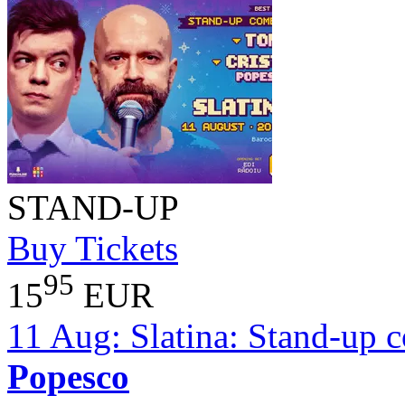
STAND-UP
Buy Tickets
95
15
EUR
11 Aug:
Slatina: Stand-up 
Popesco