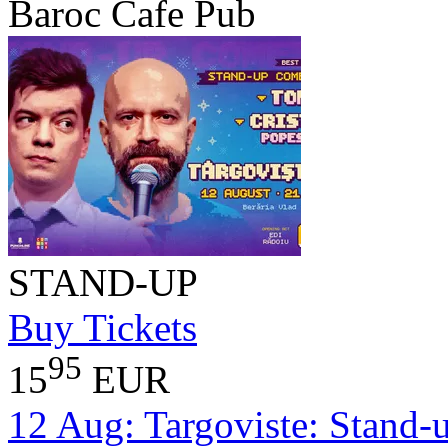
Baroc Cafe Pub
STAND-UP
Buy Tickets
95
15
EUR
12 Aug:
Targoviste: Stand-