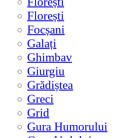
Florești
Florești
Focșani
Galați
Ghimbav
Giurgiu
Grădiștea
Greci
Grid
Gura Humorului