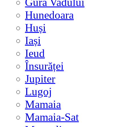
Gura Vadului
Hunedoara
Huși
Iași
Ieud
Însurăței
Jupiter
Lugoj
Mamaia
Mamaia-Sat