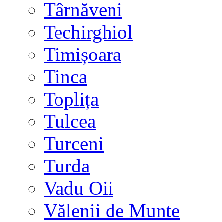
Târnăveni
Techirghiol
Timișoara
Tinca
Toplița
Tulcea
Turceni
Turda
Vadu Oii
Vălenii de Munte