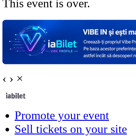
This event is over.
‹
›
×
Promote your event
Sell tickets on your site