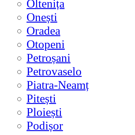
Oltenița
Onești
Oradea
Otopeni
Petroșani
Petrovaselo
Piatra-Neamț
Pitești
Ploiești
Podișor