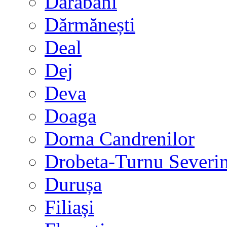
Darabani
Dărmănești
Deal
Dej
Deva
Doaga
Dorna Candrenilor
Drobeta-Turnu Severi
Durușa
Filiași