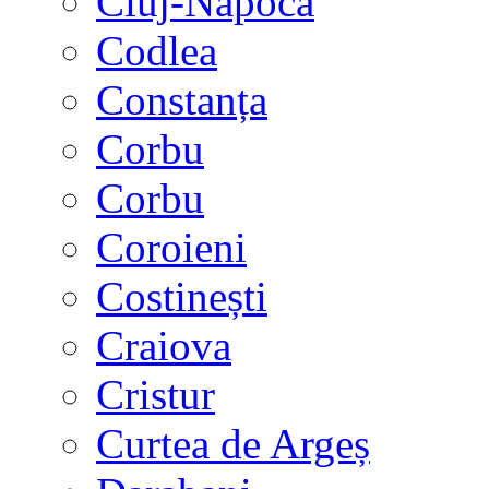
Cluj-Napoca
Codlea
Constanța
Corbu
Corbu
Coroieni
Costinești
Craiova
Cristur
Curtea de Argeș