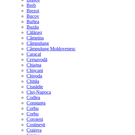
Breb
Brezoi
Bucov
Buftea
Buzău
Călărași
Câmpina
Câmpulung
Câmpulung Moldovenesc
Caracal
Cernavodă
Chiajna
Chișcani
Chișoda
Chitila
Cisnădie
Cluj-Napoca
Codlea
Constanța
Corbu
Corbu
Coroieni
Costinești
Craiova