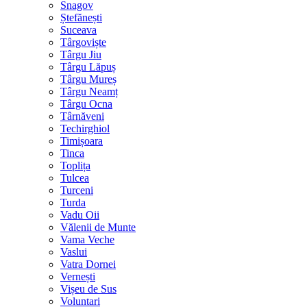
Snagov
Ștefănești
Suceava
Târgoviște
Târgu Jiu
Târgu Lăpuș
Târgu Mureș
Târgu Neamț
Târgu Ocna
Târnăveni
Techirghiol
Timișoara
Tinca
Toplița
Tulcea
Turceni
Turda
Vadu Oii
Vălenii de Munte
Vama Veche
Vaslui
Vatra Dornei
Vernești
Vișeu de Sus
Voluntari