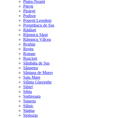
Piatra-Neamț
Pitești
Ploiești
Podișor
Popești Leordeni
Porumbacu de Sus
Rădăuți
Râmnicu Sărat
Râmnicu Vâlcea
Reghin
Reșița
Roman
Rusciori
Sâmbăta de Sus
Sânpetru
Sântana de Mureș
Satu Mare
Sfântu Gheorghe
Sibiel
Sibiu
Sighișoara
Simeria
Slănic
Slatina
Slobozia