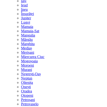
Iași
Ieud
Ineu
Însurăței
Jupiter
Lugoj
Mamaia
Mamaia-Sat
Mangalia
Mărgău
Marghita
Mediaș
Merișani
Miercurea Ciuc
Mogoșoaia
Moroeni
Murani
Negrești-Oaș
Neptun
Oltenița
Onești
Oradea
Otopeni
Petroșani
Petrovaselo