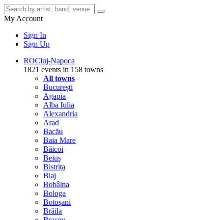
My Account
Sign In
Sign Up
RO
Cluj-Napoca
1821 events in 158 towns
All towns
București
Agapia
Alba Iulia
Alexandria
Arad
Bacău
Baia Mare
Băicoi
Beiuș
Bistrița
Blaj
Bobâlna
Bologa
Botoșani
Brăila
Brașov