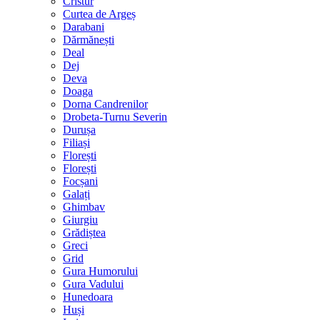
Cristur
Curtea de Argeș
Darabani
Dărmănești
Deal
Dej
Deva
Doaga
Dorna Candrenilor
Drobeta-Turnu Severin
Durușa
Filiași
Florești
Florești
Focșani
Galați
Ghimbav
Giurgiu
Grădiștea
Greci
Grid
Gura Humorului
Gura Vadului
Hunedoara
Huși