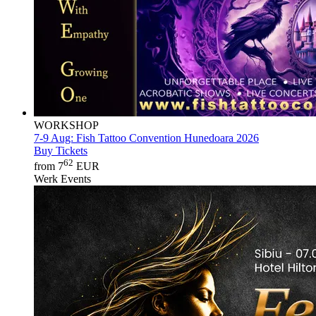
WORKSHOP
7-9 Aug:
Fish Tattoo Convention Hunedoara 2026
Buy Tickets
62
from 7
EUR
Werk Events