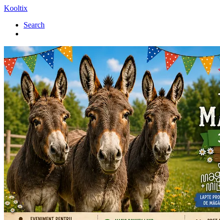
Kooltix
Search