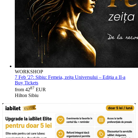
WORKSHOP
7 Feb '27:
Sibiu: Femeia, zeița Universului – Ediția a II-a
Buy Tickets
87
from 42
EUR
Hilton Sibiu