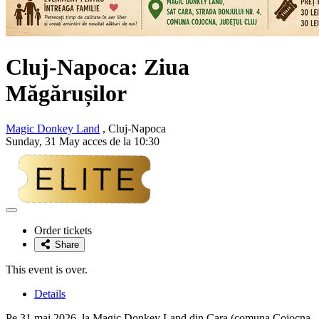
Cluj-Napoca: Ziua
Măgărușilor
Magic Donkey Land
, Cluj-Napoca
Sunday, 31 May acces de la 10:30
Adaugă
la
Order tickets
favorite
Share
This event is over.
Details
Pe 31 mai 2026, la Magic Donkey Land din Cara (comuna Cojocna,