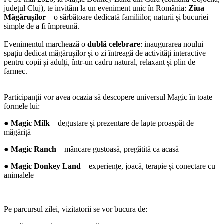
județul Cluj), te invităm la un eveniment unic în România:
Ziua
Măgărușilor
– o sărbătoare dedicată familiilor, naturii și bucuriei
simple de a fi împreună.
Evenimentul marchează o
dublă celebrare
: inaugurarea noului
spațiu dedicat măgărușilor și o zi întreagă de activități interactive
pentru copii și adulți, într-un cadru natural, relaxant și plin de
farmec.
Participanții vor avea ocazia să descopere universul Magic în toate
formele lui:
●
Magic Milk
– degustare și prezentare de lapte proaspăt de
măgăriță
●
Magic Ranch
– mâncare gustoasă, pregătită ca acasă
●
Magic Donkey Land
– experiențe, joacă, terapie și conectare cu
animalele
Pe parcursul zilei, vizitatorii se vor bucura de: