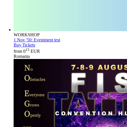
WORKSHOP
1 Nov '50:
Eveniment test
Buy Tickets
15
from 0
EUR
Romania