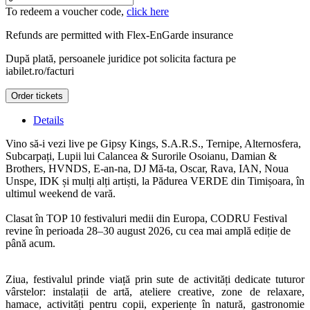
To redeem a voucher code,
click here
Refunds are permitted with
Flex-EnGarde
insurance
După plată, persoanele juridice pot solicita factura pe
iabilet.ro/facturi
Order tickets
Details
Vino să-i vezi live pe Gipsy Kings, S.A.R.S., Ternipe, Alternosfera,
Subcarpați, Lupii lui Calancea & Surorile Osoianu, Damian &
Brothers, HVNDS, E-an-na, DJ Mă-ta, Oscar, Rava, IAN, Noua
Unspe, IDK și mulți alți artiști, la Pădurea VERDE din Timișoara, în
ultimul weekend de vară.
Clasat în TOP 10 festivaluri medii din Europa, CODRU Festival
revine în perioada 28–30 august 2026, cu cea mai amplă ediție de
până acum.
Ziua, festivalul prinde viață prin sute de activități dedicate tuturor
vârstelor: instalații de artă, ateliere creative, zone de relaxare,
hamace, activități pentru copii, experiențe în natură, gastronomie