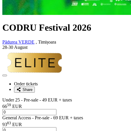
CODRU Festival 2026
Pădurea VERDE
, Timișoara
28-30 August
Adaugă
la
Order tickets
favorite
Share
Under 25 - Pre-sale - 49 EUR + taxes
59
66
EUR
General Access - Pre-sale - 69 EUR + taxes
83
93
EUR