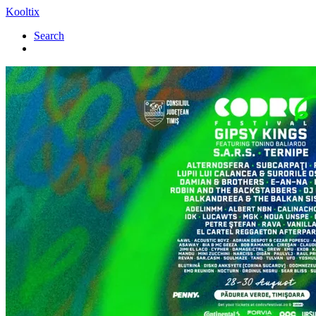
Kooltix
Search