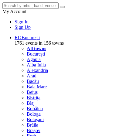
My Account
Sign In
Sign Up
RO
București
1761 events in 156 towns
All towns
București
Agapia
Alba Iulia
Alexandria
Arad
Bacău
Baia Mare
Beiuș
Bistrița
Blaj
Bobâlna
Bologa
Botoșani
Brăila
Brașov
Breb