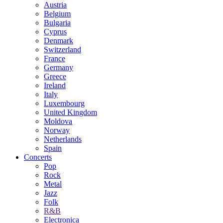
Austria
Belgium
Bulgaria
Cyprus
Denmark
Switzerland
France
Germany
Greece
Ireland
Italy
Luxembourg
United Kingdom
Moldova
Norway
Netherlands
Spain
Concerts
Pop
Rock
Metal
Jazz
Folk
R&B
Electronica