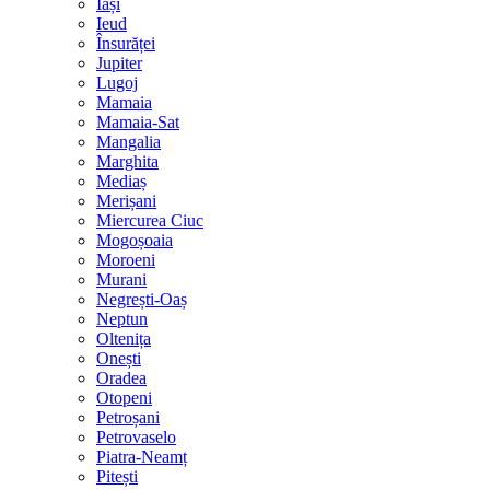
Iași
Ieud
Însurăței
Jupiter
Lugoj
Mamaia
Mamaia-Sat
Mangalia
Marghita
Mediaș
Merișani
Miercurea Ciuc
Mogoșoaia
Moroeni
Murani
Negrești-Oaș
Neptun
Oltenița
Onești
Oradea
Otopeni
Petroșani
Petrovaselo
Piatra-Neamț
Pitești