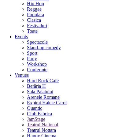
Hip Hop
Reggae
Populara
Clasica
Festivaluri
Toate
Events
Spectacole
Stand-up comedy
Sport
Party
Workshop
Conferinte
Venues
Hard Rock Cafe
Berăria H
Sala Palatului
Arenele Romane
Expirat Halele Carol
Quantic
Club Fabrica
JamStage
Teatrul National
Teatrul Nottara
Happy Cinema