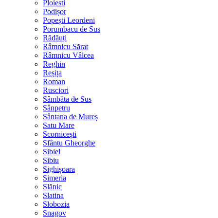
Ploiești
Podișor
Popești Leordeni
Porumbacu de Sus
Rădăuți
Râmnicu Sărat
Râmnicu Vâlcea
Reghin
Reșița
Roman
Rusciori
Sâmbăta de Sus
Sânpetru
Sântana de Mureș
Satu Mare
Scornicești
Sfântu Gheorghe
Sibiel
Sibiu
Sighișoara
Simeria
Slănic
Slatina
Slobozia
Snagov