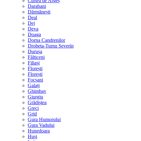
Curtea de Argeș
Darabani
Dărmănești
Deal
Dej
Deva
Doaga
Dorna Candrenilor
Drobeta-Turnu Severin
Durușa
Fălticeni
Filiași
Florești
Florești
Focșani
Galați
Ghimbav
Giurgiu
Grădiștea
Greci
Grid
Gura Humorului
Gura Vadului
Hunedoara
Huși