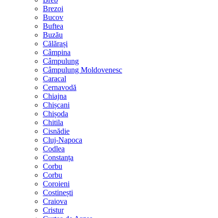
Brezoi
Bucov
Buftea
Buzău
Călărași
Câmpina
Câmpulung
Câmpulung Moldovenesc
Caracal
Cernavodă
Chiajna
Chișcani
Chișoda
Chitila
Cisnădie
Cluj-Napoca
Codlea
Constanța
Corbu
Corbu
Coroieni
Costinești
Craiova
Cristur