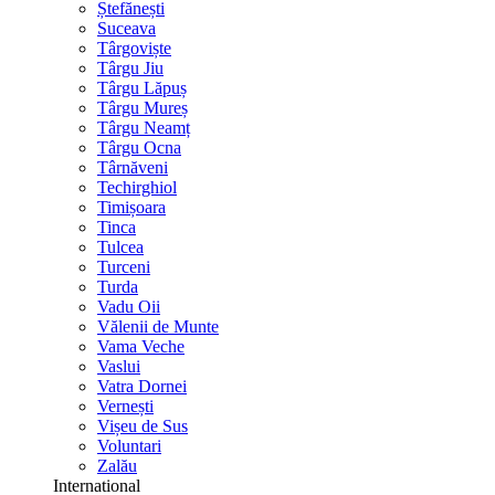
Ștefănești
Suceava
Târgoviște
Târgu Jiu
Târgu Lăpuș
Târgu Mureș
Târgu Neamț
Târgu Ocna
Târnăveni
Techirghiol
Timișoara
Tinca
Tulcea
Turceni
Turda
Vadu Oii
Vălenii de Munte
Vama Veche
Vaslui
Vatra Dornei
Vernești
Vișeu de Sus
Voluntari
Zalău
International