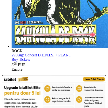
ROCK
29 Aug:
Concert D.E.N.I.S. + PLANT
Buy Tickets
08
8
EUR
Encore