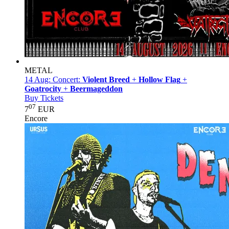
METAL
14 Aug:
Concert:
Violent Breed
+
Hollow Flag
+
Goatrocity
+
Beermageddon
Buy Tickets
07
7
EUR
Encore