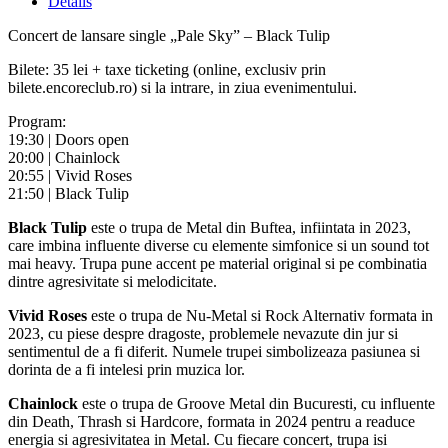
Details
Concert de lansare single „Pale Sky” – Black Tulip
Bilete: 35 lei + taxe ticketing (online, exclusiv prin
bilete.encoreclub.ro) si la intrare, in ziua evenimentului.
Program:
19:30 | Doors open
20:00 | Chainlock
20:55 | Vivid Roses
21:50 | Black Tulip
Black Tulip
este o trupa de Metal din Buftea, infiintata in 2023,
care imbina influente diverse cu elemente simfonice si un sound tot
mai heavy. Trupa pune accent pe material original si pe combinatia
dintre agresivitate si melodicitate.
Vivid Roses
este o trupa de Nu-Metal si Rock Alternativ formata in
2023, cu piese despre dragoste, problemele nevazute din jur si
sentimentul de a fi diferit. Numele trupei simbolizeaza pasiunea si
dorinta de a fi intelesi prin muzica lor.
Chainlock
este o trupa de Groove Metal din Bucuresti, cu influente
din Death, Thrash si Hardcore, formata in 2024 pentru a readuce
energia si agresivitatea in Metal. Cu fiecare concert, trupa isi