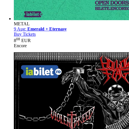
METAL
9 Aug:
Emerald + Eternasy
Buy Tickets
08
8
EUR
Encore