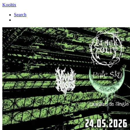
Kooltix
Search