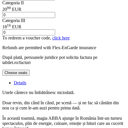
Categoria II
99
20
EUR
Categoria III
16
18
EUR
To redeem a voucher code,
click here
Refunds are permitted with
Flex-EnGarde
insurance
După plată, persoanele juridice pot solicita factura pe
iabilet.ro/facturi
Choose seats
Details
Unele cântece nu îmbătrânesc niciodată.
Doar revin, din când în când, pe scenă — și ne fac să cântăm din
nou ca și cum le-am auzi pentru prima dată.
În această toamnă, magia ABBA ajunge în România într-un turneu
spectaculos, plin de energie, culoare, emoție și hituri care au cucerit