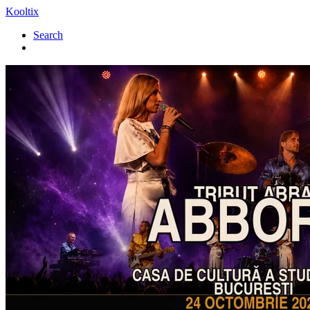
Kooltix
Search