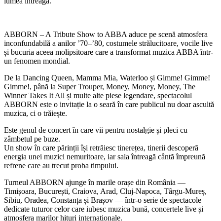
lumea întreagă.
ABBORN – A Tribute Show to ABBA aduce pe scenă atmosfera
inconfundabilă a anilor ’70–’80, costumele strălucitoare, vocile live
și bucuria aceea molipsitoare care a transformat muzica ABBA într-
un fenomen mondial.
De la Dancing Queen, Mamma Mia, Waterloo și Gimme! Gimme!
Gimme!, până la Super Trouper, Money, Money, Money, The
Winner Takes It All și multe alte piese legendare, spectacolul
ABBORN este o invitație la o seară în care publicul nu doar ascultă
muzica, ci o trăiește.
Este genul de concert în care vii pentru nostalgie și pleci cu
zâmbetul pe buze.
Un show în care părinții își retrăiesc tinerețea, tinerii descoperă
energia unei muzici nemuritoare, iar sala întreagă cântă împreună
refrene care au trecut proba timpului.
Turneul ABBORN ajunge în marile orașe din România —
Timișoara, București, Craiova, Arad, Cluj-Napoca, Târgu-Mureș,
Sibiu, Oradea, Constanța și Brașov — într-o serie de spectacole
dedicate tuturor celor care iubesc muzica bună, concertele live și
atmosfera marilor hituri internaționale.