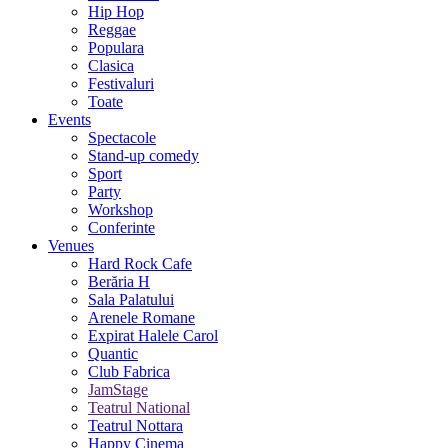
Hip Hop
Reggae
Populara
Clasica
Festivaluri
Toate
Events
Spectacole
Stand-up comedy
Sport
Party
Workshop
Conferinte
Venues
Hard Rock Cafe
Berăria H
Sala Palatului
Arenele Romane
Expirat Halele Carol
Quantic
Club Fabrica
JamStage
Teatrul National
Teatrul Nottara
Happy Cinema