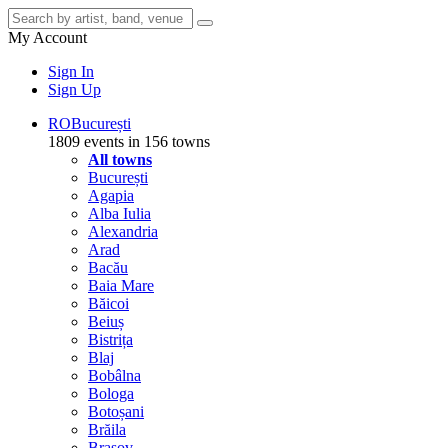
My Account
Sign In
Sign Up
RO
București
1809 events in 156 towns
All towns
București
Agapia
Alba Iulia
Alexandria
Arad
Bacău
Baia Mare
Băicoi
Beiuș
Bistrița
Blaj
Bobâlna
Bologa
Botoșani
Brăila
Brașov