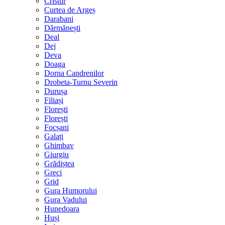
Cristur
Curtea de Argeș
Darabani
Dărmănești
Deal
Dej
Deva
Doaga
Dorna Candrenilor
Drobeta-Turnu Severin
Durușa
Filiași
Florești
Florești
Focșani
Galați
Ghimbav
Giurgiu
Grădiștea
Greci
Grid
Gura Humorului
Gura Vadului
Hunedoara
Huși