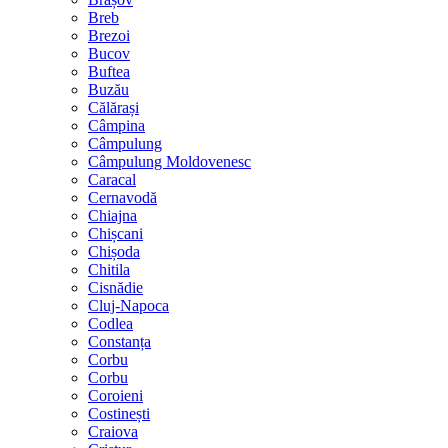
Breb
Brezoi
Bucov
Buftea
Buzău
Călărași
Câmpina
Câmpulung
Câmpulung Moldovenesc
Caracal
Cernavodă
Chiajna
Chișcani
Chișoda
Chitila
Cisnădie
Cluj-Napoca
Codlea
Constanța
Corbu
Corbu
Coroieni
Costinești
Craiova