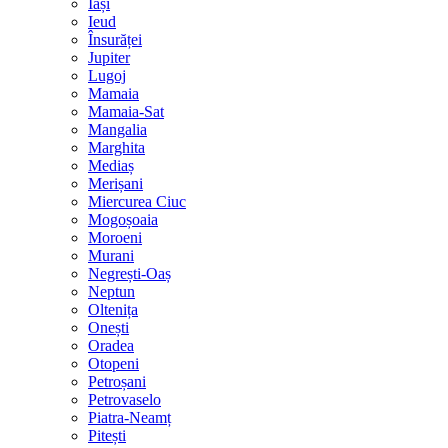
Iași
Ieud
Însurăței
Jupiter
Lugoj
Mamaia
Mamaia-Sat
Mangalia
Marghita
Mediaș
Merișani
Miercurea Ciuc
Mogoșoaia
Moroeni
Murani
Negrești-Oaș
Neptun
Oltenița
Onești
Oradea
Otopeni
Petroșani
Petrovaselo
Piatra-Neamț
Pitești