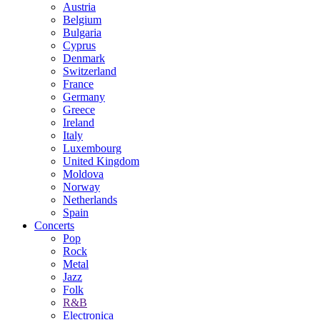
Austria
Belgium
Bulgaria
Cyprus
Denmark
Switzerland
France
Germany
Greece
Ireland
Italy
Luxembourg
United Kingdom
Moldova
Norway
Netherlands
Spain
Concerts
Pop
Rock
Metal
Jazz
Folk
R&B
Electronica