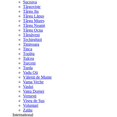
Suceava
Târgoviște
Târgu Jiu
Târgu Lăpuș
Târgu Mureș
Târgu Neamț
Târgu Ocna
Târnăveni
Techirghiol
Timișoara
Tinca
Toplița
Tulcea
Turceni
Turda
Vadu Oii
Vălenii de Munte
Vama Veche
Vaslui
Vatra Dornei
Vernești
Vișeu de Sus
Voluntari
Zalău
International