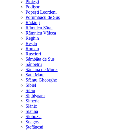
Ploiești
Podișor
Popești Leordeni
Porumbacu de Sus
Rădăuți
Râmnicu Sărat
Râmnicu Vâlcea
Reghin
Reșița
Roman
Rusciori
Sâmbăta de Sus
Sânpetru
Sântana de Mureș
Satu Mare
Sfântu Gheorghe
Sibiel
Sibiu
Sighișoara
Simeria
Slănic
Slatina
Slobozia
Snagov
Ștefănești