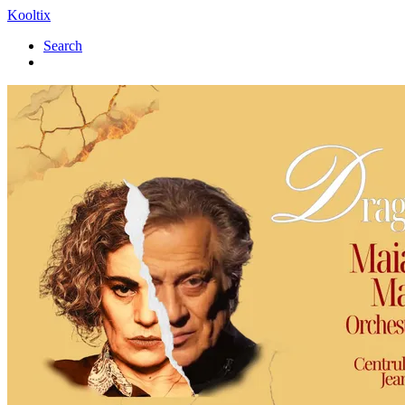
Kooltix
Search