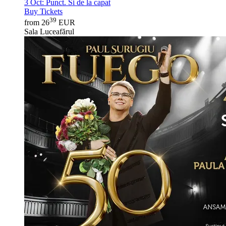
3 Oct:
Punct. Si de la capat
Buy Tickets
39
from 26
EUR
Sala Luceafărul