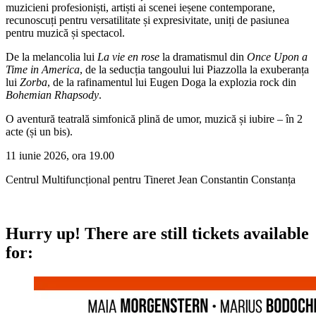
muzicieni profesioniști, artiști ai scenei ieșene contemporane,
recunoscuți pentru versatilitate și expresivitate, uniți de pasiunea
pentru muzică și spectacol.
De la melancolia lui
La vie en rose
la dramatismul din
Once Upon a
Time in America
, de la seducția tangoului lui Piazzolla la exuberanța
lui
Zorba
, de la rafinamentul lui Eugen Doga la explozia rock din
Bohemian Rhapsody
.
O aventură teatrală simfonică plină de umor, muzică și iubire – în 2
acte (și un bis).
11 iunie 2026, ora 19.00
Centrul Multifuncțional pentru Tineret Jean Constantin Constanța
Hurry up!
There are still tickets available
for: