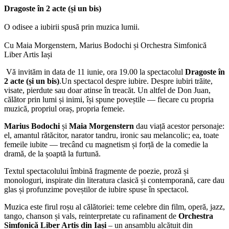
Dragoste în 2 acte (și un bis)
O odisee a iubirii spusă prin muzica lumii.
Cu Maia Morgenstern, Marius Bodochi și Orchestra Simfonică
Liber Artis Iași
V
ă invi
t
ăm in data de 11 iunie, ora 19.00 la spectacolul
Dragoste în
2 acte (și un bis)
.
Un spectacol despre iubire. Despre iubiri trăite,
visate, pierdute sau doar atinse în treacăt. Un altfel de Don Juan,
călător prin lumi și inimi, își spune poveștile — fiecare cu propria
muzică, propriul oraș, propria femeie.
Marius Bodochi
și
Maia Morgenstern
dau viață acestor personaje:
el, amantul rătăcitor, narator tandru, ironic sau melancolic; ea, toate
femeile iubite — trecând cu magnetism și forță de la comedie la
dramă, de la șoaptă la furtună.
Textul spectacolului îmbină fragmente de poezie, proză și
monologuri, inspirate din literatura clasică și contemporană, care dau
glas și profunzime poveștilor de iubire spuse în spectacol.
Muzica este firul roșu al călătoriei: teme celebre din film, operă, jazz,
tango, chanson și vals, reinterpretate cu rafinament de
Orchestra
Simfonică Liber Artis din Iași
– un ansamblu alcătuit din