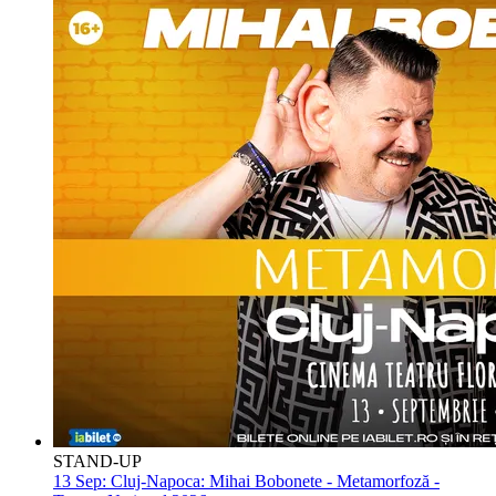
STAND-UP
13 Sep:
Cluj-Napoca: Mihai Bobonete - Metamorfoză -