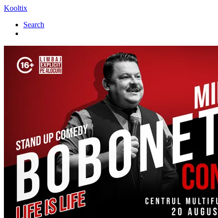
Kooltix
Search