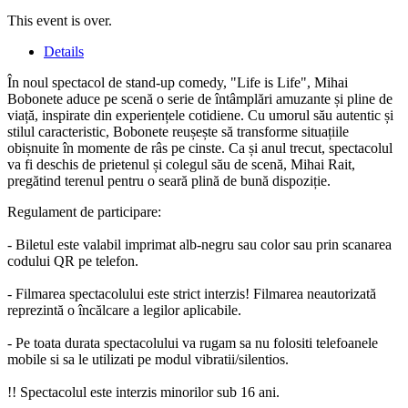
This event is over.
Details
În noul spectacol de stand-up comedy, "Life is Life", Mihai
Bobonete aduce pe scenă o serie de întâmplări amuzante și pline de
viață, inspirate din experiențele cotidiene. Cu umorul său autentic și
stilul caracteristic, Bobonete reușește să transforme situațiile
obișnuite în momente de râs pe cinste. Ca și anul trecut, spectacolul
va fi deschis de prietenul și colegul său de scenă, Mihai Rait,
pregătind terenul pentru o seară plină de bună dispoziție.
Regulament de participare:
- Biletul este valabil imprimat alb-negru sau color sau prin scanarea
codului QR pe telefon.
- Filmarea spectacolului este strict interzis! Filmarea neautorizată
reprezintă o încălcare a legilor aplicabile.
- Pe toata durata spectacolului va rugam sa nu folositi telefoanele
mobile si sa le utilizati pe modul vibratii/silentios.
!! Spectacolul este interzis minorilor sub 16 ani.