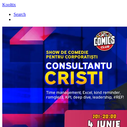
Kooltix
Search