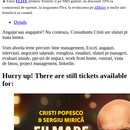
☀️ Fanii
ELITE
primesc biletele si pe SMS gratuit, au discount 10% la
comisionul de operare, la asigurarea Flex, la revânzarea pe
dăBilet
si multe alte
beneficii in curand.
Details
Angajat sau angajator? Nu conteaza, Consultantu Cristi are sfaturi pt
toata lumea.
Vom aborda teme precum: time management, Excel, angajari,
interviuri, negocieri salariale, romgleza, emailuri, sfaturi pt manageri,
evaluari anuale, ppt-uri de impact, work from home, vanzari, viata
de birou, project management, linkedin.
Hurry up!
There are still tickets available
for: