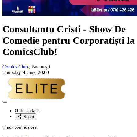
Consultantu
Cristi
- Show De
Comedie pentru Corporatiști la
ComicsClub!
Comics Club
, București
Thursday, 4 June, 20:00
Adaugă
la
Order tickets
favorite
Share
This event is over.