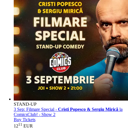
STAND-UP
3 Sep:
Filmare Special -
Cristi Popesco & Sergiu Mirică
la
ComicsClub! - Show 2
Buy Tickets
11
12
EUR