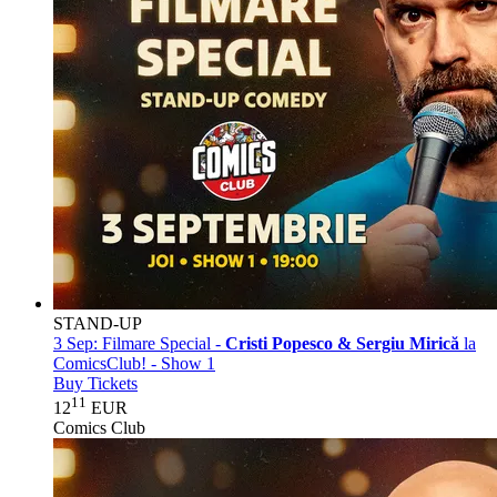
STAND-UP
3 Sep:
Filmare Special -
Cristi Popesco & Sergiu Mirică
la
ComicsClub! - Show 1
Buy Tickets
11
12
EUR
Comics Club