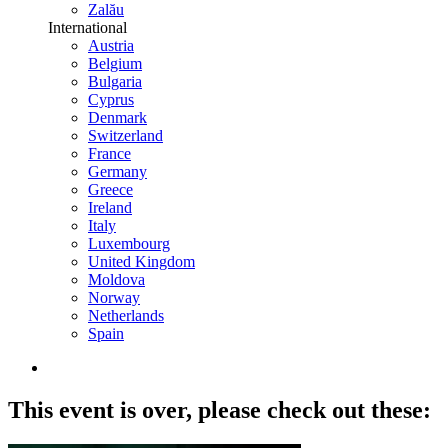
Zalău
International
Austria
Belgium
Bulgaria
Cyprus
Denmark
Switzerland
France
Germany
Greece
Ireland
Italy
Luxembourg
United Kingdom
Moldova
Norway
Netherlands
Spain
This event is over,
please check out these: