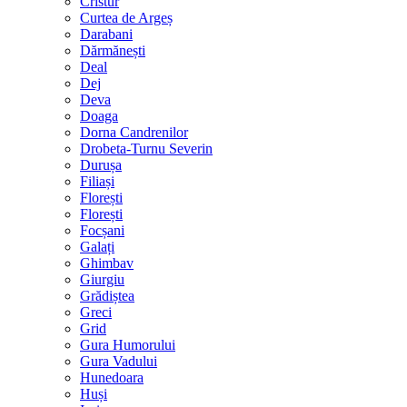
Cristur
Curtea de Argeș
Darabani
Dărmănești
Deal
Dej
Deva
Doaga
Dorna Candrenilor
Drobeta-Turnu Severin
Durușa
Filiași
Florești
Florești
Focșani
Galați
Ghimbav
Giurgiu
Grădiștea
Greci
Grid
Gura Humorului
Gura Vadului
Hunedoara
Huși