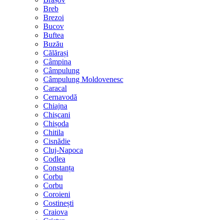
Breb
Brezoi
Bucov
Buftea
Buzău
Călărași
Câmpina
Câmpulung
Câmpulung Moldovenesc
Caracal
Cernavodă
Chiajna
Chișcani
Chișoda
Chitila
Cisnădie
Cluj-Napoca
Codlea
Constanța
Corbu
Corbu
Coroieni
Costinești
Craiova