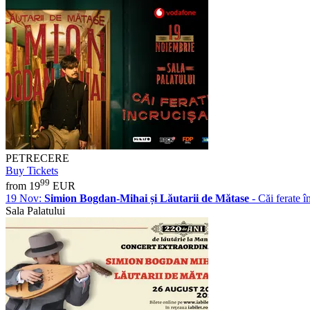
PETRECERE
Buy Tickets
99
from 19
EUR
19 Nov:
Simion Bogdan-Mihai și Lăutarii de Mătase
- Căi ferate î
Sala Palatului