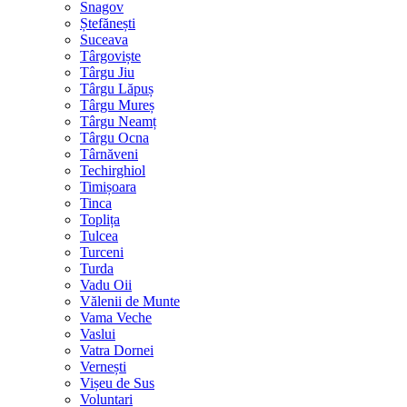
Snagov
Ștefănești
Suceava
Târgoviște
Târgu Jiu
Târgu Lăpuș
Târgu Mureș
Târgu Neamț
Târgu Ocna
Târnăveni
Techirghiol
Timișoara
Tinca
Toplița
Tulcea
Turceni
Turda
Vadu Oii
Vălenii de Munte
Vama Veche
Vaslui
Vatra Dornei
Vernești
Vișeu de Sus
Voluntari