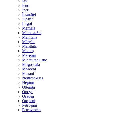
Iași
Ieud
Ineu
Însurăței
Jupiter
Lugoj
Mamaia
Mamaia-Sat
Mangalia
Mărgău
Marghita
Mediaș
Merișani
Miercurea Ciuc
Mogoșoaia
Moroeni
Murani
Negrești-Oaș
Neptun
Oltenița
Onești
Oradea
Otopeni
Petroșani
Petrovaselo