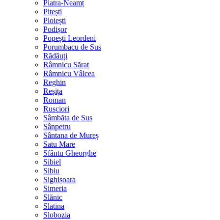
Piatra-Neamț
Pitești
Ploiești
Podișor
Popești Leordeni
Porumbacu de Sus
Rădăuți
Râmnicu Sărat
Râmnicu Vâlcea
Reghin
Reșița
Roman
Rusciori
Sâmbăta de Sus
Sânpetru
Sântana de Mureș
Satu Mare
Sfântu Gheorghe
Sibiel
Sibiu
Sighișoara
Simeria
Slănic
Slatina
Slobozia