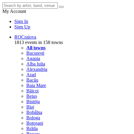
My Account
Sign In
Sign Up
RO
Craiova
1813 events in 158 towns
All towns
București
Agapia
Alba Iulia
Alexandria
Arad
Bacău
Baia Mare
Băicoi
Beiuș
Bistrița
Blaj
Bobâlna
Bologa
Botoșani
Brăila
Brașov