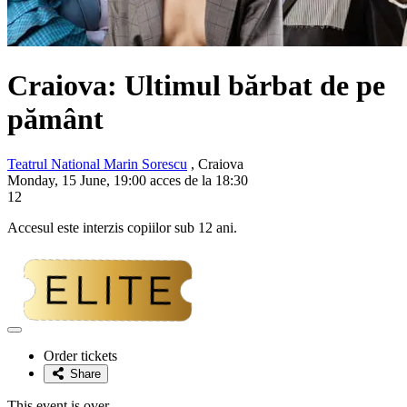
Craiova: Ultimul bărbat de pe
pământ
Teatrul National Marin Sorescu
, Craiova
Monday, 15 June, 19:00 acces de la 18:30
12
Accesul este interzis copiilor sub 12 ani.
Adaugă
la
Order tickets
favorite
Share
This event is over.