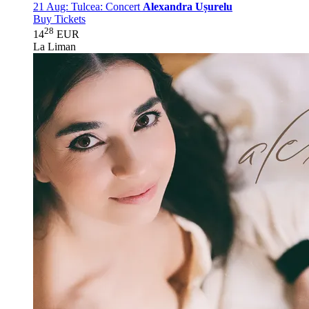
21 Aug:
Tulcea: Concert
Alexandra Ușurelu
Buy Tickets
28
14
EUR
La Liman