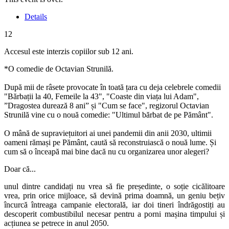
Details
12
Accesul este interzis copiilor sub 12 ani.
*O comedie de Octavian Strunilă.
După mii de râsete provocate în toată țara cu deja celebrele comedii
"Bărbații la 40, Femeile la 43", "Coaste din viața lui Adam",
”Dragostea durează 8 ani” și "Cum se face", regizorul Octavian
Strunilă vine cu o nouă comedie: "Ultimul bărbat de pe Pământ".
O mână de supraviețuitori ai unei pandemii din anii 2030, ultimii
oameni rămași pe Pământ, caută să reconstruiască o nouă lume. Și
cum să o înceapă mai bine dacă nu cu organizarea unor alegeri?
Doar că...
unul dintre candidați nu vrea să fie președinte, o soție cicălitoare
vrea, prin orice mijloace, să devină prima doamnă, un geniu bețiv
încurcă întreaga campanie electorală, iar doi tineri îndrăgostiți au
descoperit combustibilul necesar pentru a porni mașina timpului și
acțiunea se petrece in anul 2050.