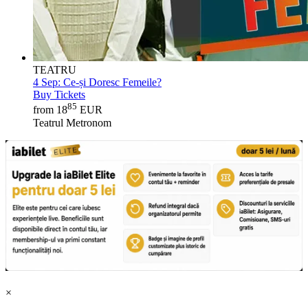
TEATRU
4 Sep:
Ce-și Doresc Femeile?
Buy Tickets
85
from 18
EUR
Teatrul Metronom
×