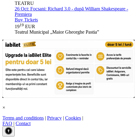
TEATRU
26 Oct:
Focsani: Richard 3.0 - după William Shakespeare -
Premiera
Buy Tickets
19
19
EUR
Teatrul Municipal „Maior Gheorghe Pastia”
×
Terms and conditions
|
Privacy
|
Cookies
|
FAQ
|
Contact