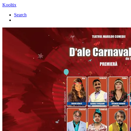
Kooltix
Search