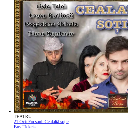
TEATRU
21 Oct:
Focsani: Cealaltă soție
Buy Tickets