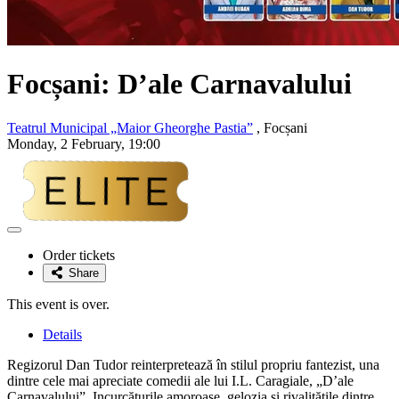
Focșani: D’ale Carnavalului
Teatrul Municipal „Maior Gheorghe Pastia”
, Focșani
Monday, 2 February, 19:00
Adaugă
la
Order tickets
favorite
Share
This event is over.
Details
Regizorul Dan Tudor reinterpretează în stilul propriu fantezist, una
dintre cele mai apreciate comedii ale lui I.L. Caragiale, „D’ale
Carnavalului”. Incurcăturile amoroase, gelozia și rivalitățile dintre