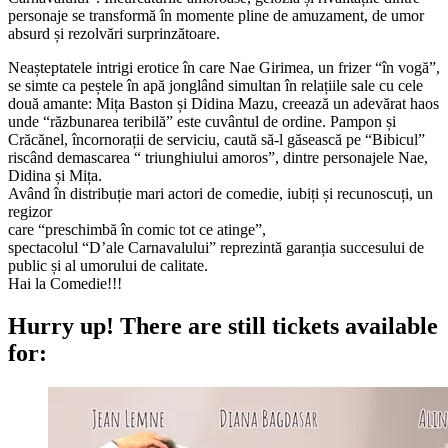
personaje se transformă în momente pline de amuzament, de umor
absurd și rezolvări surprinzătoare.
Neașteptatele intrigi erotice în care Nae Girimea, un frizer “în vogă”,
se simte ca peștele în apă jonglând simultan în relațiile sale cu cele
două amante: Mița Baston și Didina Mazu, creează un adevărat haos
unde “răzbunarea teribilă” este cuvântul de ordine. Pampon și
Crăcănel, încornorații de serviciu, caută să-l găsească pe “Bibicul”
riscând demascarea “ triunghiului amoros”, dintre personajele Nae,
Didina și Mița.
Având în distribuție mari actori de comedie, iubiți și recunoscuți, un
regizor
care “preschimbă în comic tot ce atinge”,
spectacolul “D’ale Carnavalului” reprezintă garanția succesului de
public și al umorului de calitate.
Hai la Comedie!!!
Hurry up!
There are still tickets available
for: