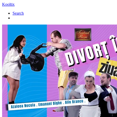
Kooltix
Search