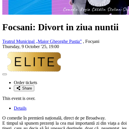
Focsani: Divort in ziua nuntii
Teatrul Municipal „Maior Gheorghe Pastia”
, Focșani
Thursday, 9 October '25, 19:00
Adaugă
la
Order tickets
favorite
Share
This event is over.
Details
O comedie în premieră națională, direct de pe Broadway.
E timpul să spunem prezenți la cea mai importantă zi din viața a doi
tineri, care au decis să își unească destinele, doar că, neașteptat, ies