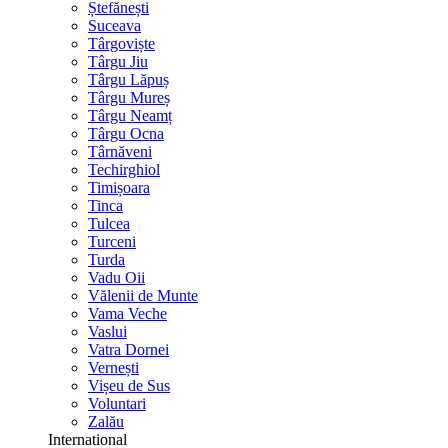
Ștefănești
Suceava
Târgoviște
Târgu Jiu
Târgu Lăpuș
Târgu Mureș
Târgu Neamț
Târgu Ocna
Târnăveni
Techirghiol
Timișoara
Tinca
Tulcea
Turceni
Turda
Vadu Oii
Vălenii de Munte
Vama Veche
Vaslui
Vatra Dornei
Vernești
Vișeu de Sus
Voluntari
Zalău
International