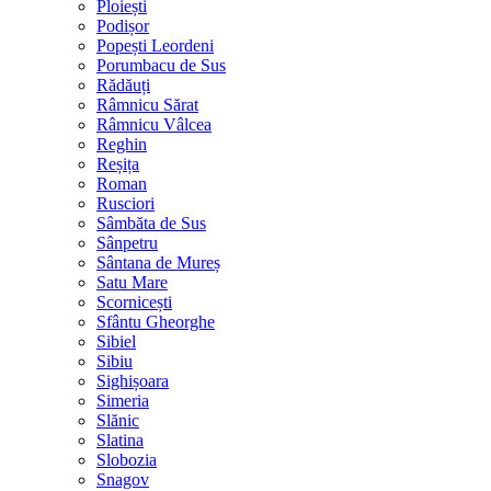
Ploiești
Podișor
Popești Leordeni
Porumbacu de Sus
Rădăuți
Râmnicu Sărat
Râmnicu Vâlcea
Reghin
Reșița
Roman
Rusciori
Sâmbăta de Sus
Sânpetru
Sântana de Mureș
Satu Mare
Scornicești
Sfântu Gheorghe
Sibiel
Sibiu
Sighișoara
Simeria
Slănic
Slatina
Slobozia
Snagov