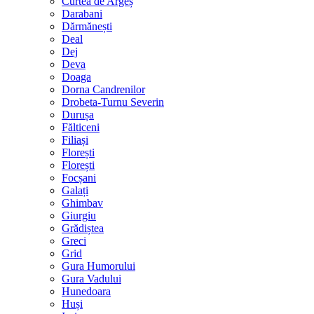
Curtea de Argeș
Darabani
Dărmănești
Deal
Dej
Deva
Doaga
Dorna Candrenilor
Drobeta-Turnu Severin
Durușa
Fălticeni
Filiași
Florești
Florești
Focșani
Galați
Ghimbav
Giurgiu
Grădiștea
Greci
Grid
Gura Humorului
Gura Vadului
Hunedoara
Huși