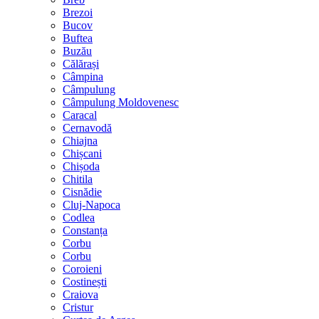
Brezoi
Bucov
Buftea
Buzău
Călărași
Câmpina
Câmpulung
Câmpulung Moldovenesc
Caracal
Cernavodă
Chiajna
Chișcani
Chișoda
Chitila
Cisnădie
Cluj-Napoca
Codlea
Constanța
Corbu
Corbu
Coroieni
Costinești
Craiova
Cristur