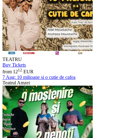
TEATRU
Buy Tickets
12
from 12
EUR
7 Aug:
10 milioane si o cutie de cafea
Teatrul Amzei