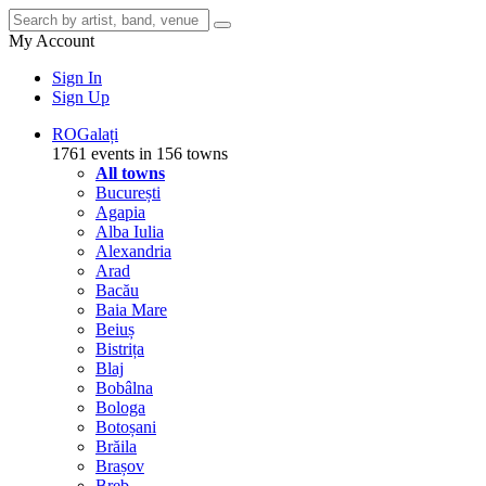
My Account
Sign In
Sign Up
RO
Galați
1761 events in 156 towns
All towns
București
Agapia
Alba Iulia
Alexandria
Arad
Bacău
Baia Mare
Beiuș
Bistrița
Blaj
Bobâlna
Bologa
Botoșani
Brăila
Brașov
Breb