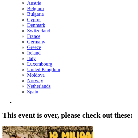
Austria
Belgium
Bulgaria
Cyprus
Denmark
Switzerland
France
Germany
Greece
Ireland
Italy
Luxembourg
United Kingdom
Moldova
Norway
Netherlands
Spain
This event is over,
please check out these: