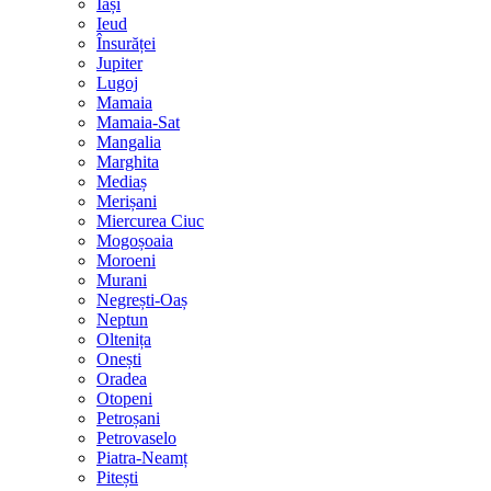
Iași
Ieud
Însurăței
Jupiter
Lugoj
Mamaia
Mamaia-Sat
Mangalia
Marghita
Mediaș
Merișani
Miercurea Ciuc
Mogoșoaia
Moroeni
Murani
Negrești-Oaș
Neptun
Oltenița
Onești
Oradea
Otopeni
Petroșani
Petrovaselo
Piatra-Neamț
Pitești