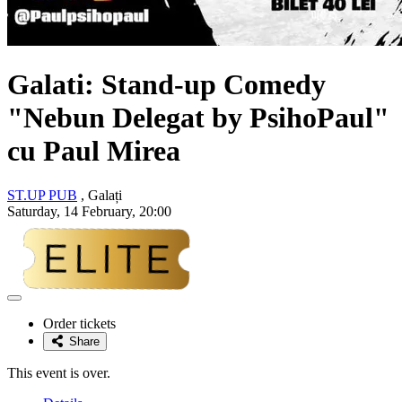
Galati: Stand-up Comedy
"Nebun Delegat by PsihoPaul"
cu
Paul Mirea
ST.UP PUB
, Galați
Saturday, 14 February, 20:00
Adaugă
la
Order tickets
favorite
Share
This event is over.