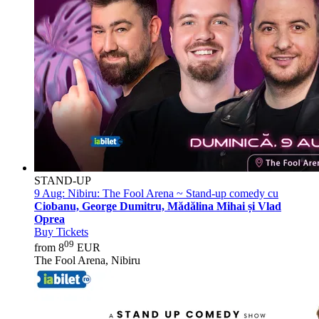
STAND-UP
9 Aug:
Nibiru: The Fool Arena ~ Stand-up comedy cu
Ciobanu, George Dumitru, Mădălina Mihai și Vlad
Oprea
Buy Tickets
09
from 8
EUR
The Fool Arena, Nibiru