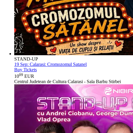
STAND-UP
19 Sep:
Calarasi: Cromozomul Satanel
Buy Tickets
09
10
EUR
Centrul Judetean de Cultura Calarasi - Sala Barbu Stirbei