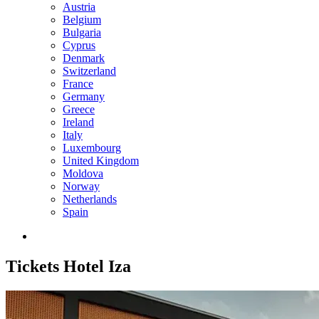
Austria
Belgium
Bulgaria
Cyprus
Denmark
Switzerland
France
Germany
Greece
Ireland
Italy
Luxembourg
United Kingdom
Moldova
Norway
Netherlands
Spain
Tickets
Hotel Iza