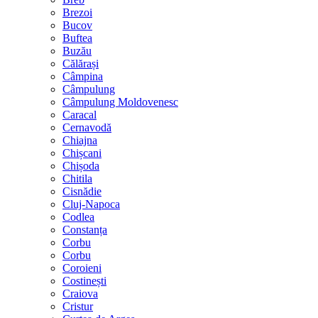
Brezoi
Bucov
Buftea
Buzău
Călărași
Câmpina
Câmpulung
Câmpulung Moldovenesc
Caracal
Cernavodă
Chiajna
Chișcani
Chișoda
Chitila
Cisnădie
Cluj-Napoca
Codlea
Constanța
Corbu
Corbu
Coroieni
Costinești
Craiova
Cristur