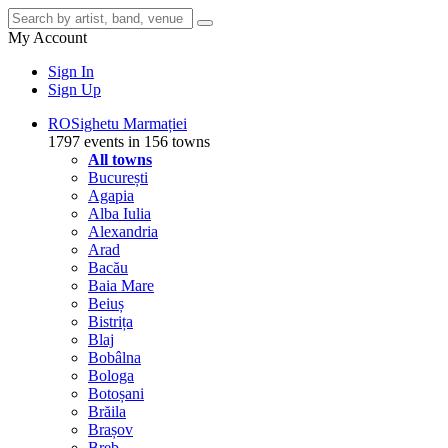
My Account
Sign In
Sign Up
RO
Sighetu Marmației
1797 events in 156 towns
All towns
București
Agapia
Alba Iulia
Alexandria
Arad
Bacău
Baia Mare
Beiuș
Bistrița
Blaj
Bobâlna
Bologa
Botoșani
Brăila
Brașov
Breb