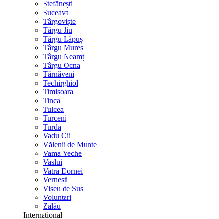
Ștefănești
Suceava
Târgoviște
Târgu Jiu
Târgu Lăpuș
Târgu Mureș
Târgu Neamț
Târgu Ocna
Târnăveni
Techirghiol
Timișoara
Tinca
Tulcea
Turceni
Turda
Vadu Oii
Vălenii de Munte
Vama Veche
Vaslui
Vatra Dornei
Vernești
Vișeu de Sus
Voluntari
Zalău
International