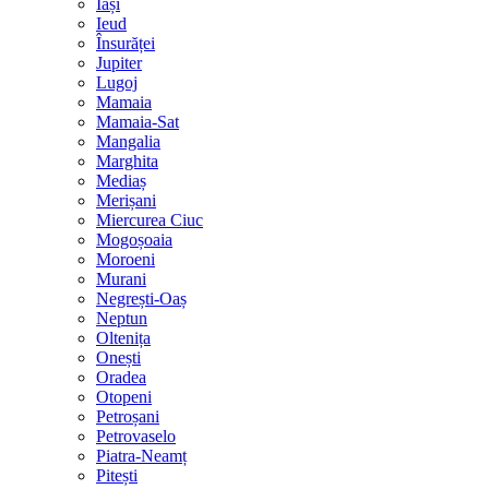
Iași
Ieud
Însurăței
Jupiter
Lugoj
Mamaia
Mamaia-Sat
Mangalia
Marghita
Mediaș
Merișani
Miercurea Ciuc
Mogoșoaia
Moroeni
Murani
Negrești-Oaș
Neptun
Oltenița
Onești
Oradea
Otopeni
Petroșani
Petrovaselo
Piatra-Neamț
Pitești