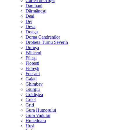
Curtea de Argeș
Darabani
Dărmănești
Deal
Dej
Deva
Doaga
Dorna Candrenilor
Drobeta-Turnu Severin
Durușa
Fălticeni
Filiași
Florești
Florești
Focșani
Galați
Ghimbav
Giurgiu
Grădiștea
Greci
Grid
Gura Humorului
Gura Vadului
Hunedoara
Huși