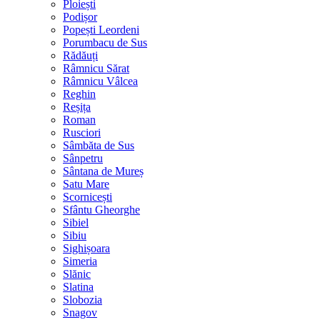
Ploiești
Podișor
Popești Leordeni
Porumbacu de Sus
Rădăuți
Râmnicu Sărat
Râmnicu Vâlcea
Reghin
Reșița
Roman
Rusciori
Sâmbăta de Sus
Sânpetru
Sântana de Mureș
Satu Mare
Scornicești
Sfântu Gheorghe
Sibiel
Sibiu
Sighișoara
Simeria
Slănic
Slatina
Slobozia
Snagov