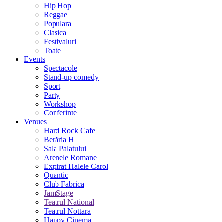
Hip Hop
Reggae
Populara
Clasica
Festivaluri
Toate
Events
Spectacole
Stand-up comedy
Sport
Party
Workshop
Conferinte
Venues
Hard Rock Cafe
Berăria H
Sala Palatului
Arenele Romane
Expirat Halele Carol
Quantic
Club Fabrica
JamStage
Teatrul National
Teatrul Nottara
Happy Cinema