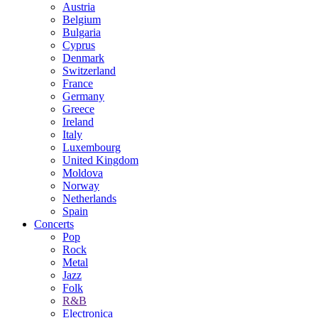
Austria
Belgium
Bulgaria
Cyprus
Denmark
Switzerland
France
Germany
Greece
Ireland
Italy
Luxembourg
United Kingdom
Moldova
Norway
Netherlands
Spain
Concerts
Pop
Rock
Metal
Jazz
Folk
R&B
Electronica