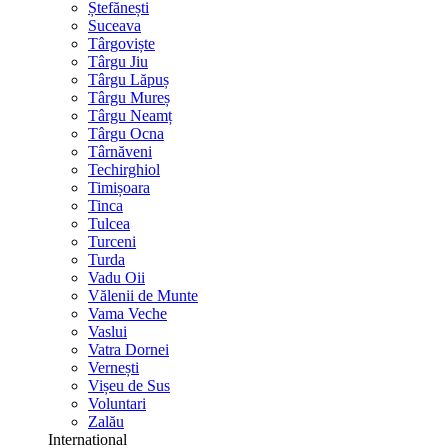
Ștefănești
Suceava
Târgoviște
Târgu Jiu
Târgu Lăpuș
Târgu Mureș
Târgu Neamț
Târgu Ocna
Târnăveni
Techirghiol
Timișoara
Tinca
Tulcea
Turceni
Turda
Vadu Oii
Vălenii de Munte
Vama Veche
Vaslui
Vatra Dornei
Vernești
Vișeu de Sus
Voluntari
Zalău
International