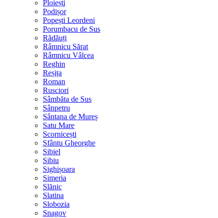
Ploiești
Podișor
Popești Leordeni
Porumbacu de Sus
Rădăuți
Râmnicu Sărat
Râmnicu Vâlcea
Reghin
Reșița
Roman
Rusciori
Sâmbăta de Sus
Sânpetru
Sântana de Mureș
Satu Mare
Scornicești
Sfântu Gheorghe
Sibiel
Sibiu
Sighișoara
Simeria
Slănic
Slatina
Slobozia
Snagov