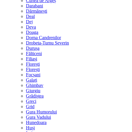
Curtea de Argeș
Darabani
Dărmănești
Deal
Dej
Deva
Doaga
Dorna Candrenilor
Drobeta-Turnu Severin
Durușa
Fălticeni
Filiași
Florești
Florești
Focșani
Galați
Ghimbav
Giurgiu
Grădiștea
Greci
Grid
Gura Humorului
Gura Vadului
Hunedoara
Huși