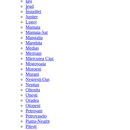
Iași
Ieud
Însurăței
Jupiter
Lugoj
Mamaia
Mamaia-Sat
Mangalia
Marghita
Mediaș
Merișani
Miercurea Ciuc
Mogoșoaia
Moroeni
Murani
Negrești-Oaș
Neptun
Oltenița
Onești
Oradea
Otopeni
Petroșani
Petrovaselo
Piatra-Neamț
Pitești