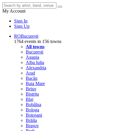
My Account
Sign In
Sign Up
RO
București
1764 events in 156 towns
All towns
București
Agapia
Alba Iulia
Alexandria
Arad
Bacău
Baia Mare
Beiuș
Bistrița
Blaj
Bobâlna
Bologa
Botoșani
Brăila
Brașov
Breb