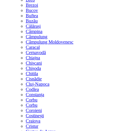
Brezoi
Bucov
Buftea
Buzău
Călărași
Câmpina
Câmpulung
Câmpulung Moldovenesc
Caracal
Cernavodă
Chiajna
Chișcani
Chișoda
Chitila
Cisnădie
Cluj-Napoca
Codlea
Constanța
Corbu
Corbu
Coroieni
Costinești
Craiova
Cristur