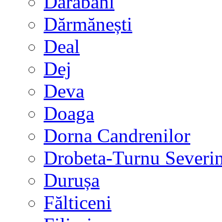
Darabani
Dărmănești
Deal
Dej
Deva
Doaga
Dorna Candrenilor
Drobeta-Turnu Severi
Durușa
Fălticeni