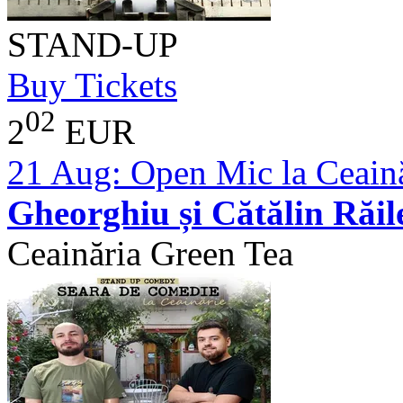
STAND-UP
Buy Tickets
02
2
EUR
21 Aug:
Open Mic la Ceaină
Gheorghiu și Cătălin Răi
Ceainăria Green Tea