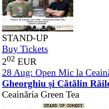
STAND-UP
Buy Tickets
02
2
EUR
28 Aug:
Open Mic la Ceaină
Gheorghiu și Cătălin Răi
Ceainăria Green Tea