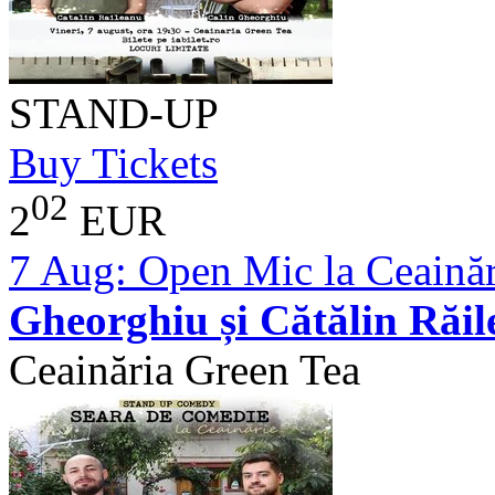
STAND-UP
Buy Tickets
02
2
EUR
7 Aug:
Open Mic la Ceainăr
Gheorghiu și Cătălin Răi
Ceainăria Green Tea