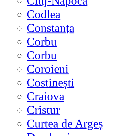
Cluj-Napoca
Codlea
Constanța
Corbu
Corbu
Coroieni
Costinești
Craiova
Cristur
Curtea de Argeș