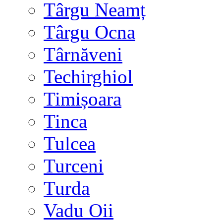
Târgu Neamț
Târgu Ocna
Târnăveni
Techirghiol
Timișoara
Tinca
Tulcea
Turceni
Turda
Vadu Oii