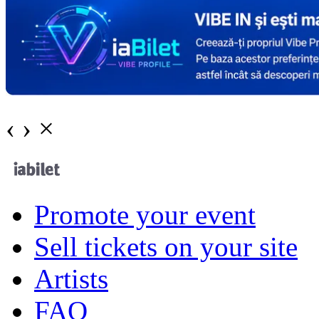
‹
›
×
Promote your event
Sell tickets on your site
Artists
FAQ