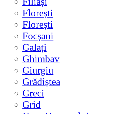
Filiași
Florești
Florești
Focșani
Galați
Ghimbav
Giurgiu
Grădiștea
Greci
Grid