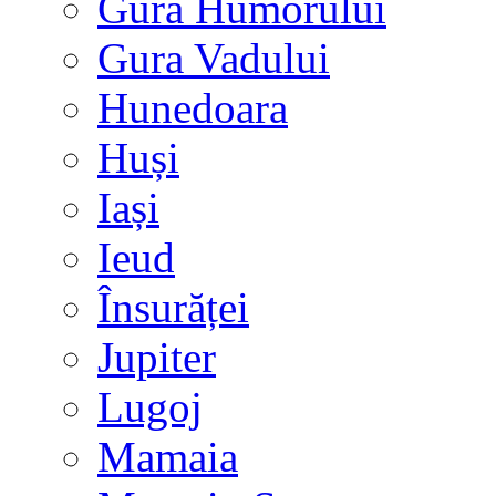
Gura Humorului
Gura Vadului
Hunedoara
Huși
Iași
Ieud
Însurăței
Jupiter
Lugoj
Mamaia