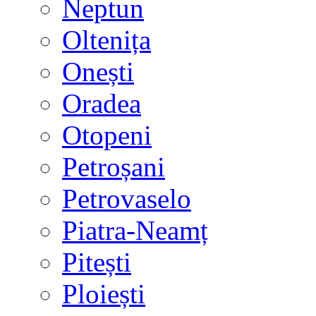
Neptun
Oltenița
Onești
Oradea
Otopeni
Petroșani
Petrovaselo
Piatra-Neamț
Pitești
Ploiești