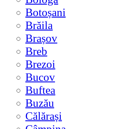
Botoșani
Brăila
Brașov
Breb
Brezoi
Bucov
Buftea
Buzău
Călărași
Câmpina