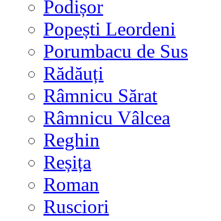
Podișor
Popești Leordeni
Porumbacu de Sus
Rădăuți
Râmnicu Sărat
Râmnicu Vâlcea
Reghin
Reșița
Roman
Rusciori