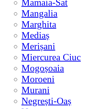
Mamaia-Sat
Mangalia
Marghita
Mediaș
Merișani
Miercurea Ciuc
Mogoșoaia
Moroeni
Murani
Negrești-Oaș