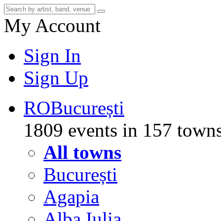
My Account
Sign In
Sign Up
RO
București
1809 events in 157 town
All towns
București
Agapia
Alba Iulia