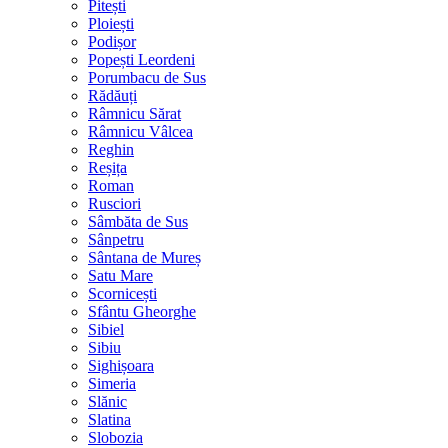
Pitești
Ploiești
Podișor
Popești Leordeni
Porumbacu de Sus
Rădăuți
Râmnicu Sărat
Râmnicu Vâlcea
Reghin
Reșița
Roman
Rusciori
Sâmbăta de Sus
Sânpetru
Sântana de Mureș
Satu Mare
Scornicești
Sfântu Gheorghe
Sibiel
Sibiu
Sighișoara
Simeria
Slănic
Slatina
Slobozia