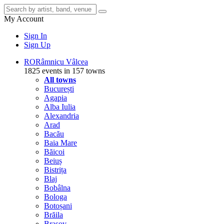
My Account
Sign In
Sign Up
RO
Râmnicu Vâlcea
1825 events in 157 towns
All towns
București
Agapia
Alba Iulia
Alexandria
Arad
Bacău
Baia Mare
Băicoi
Beiuș
Bistrița
Blaj
Bobâlna
Bologa
Botoșani
Brăila
Brașov