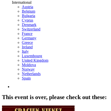
International
Austria
Belgium
Bulgaria
Cyprus
Denmark
Switzerland
France
Germany
Greece
Ireland
Italy
Luxembourg
United Kingdom
Moldova
Norway
Netherlands
Spain
This event is over,
please check out these: