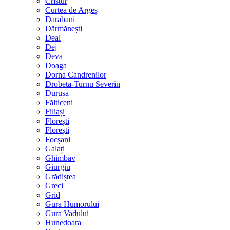
Cristur
Curtea de Argeș
Darabani
Dărmănești
Deal
Dej
Deva
Doaga
Dorna Candrenilor
Drobeta-Turnu Severin
Durușa
Fălticeni
Filiași
Florești
Florești
Focșani
Galați
Ghimbav
Giurgiu
Grădiștea
Greci
Grid
Gura Humorului
Gura Vadului
Hunedoara