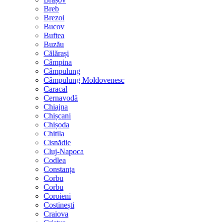
Breb
Brezoi
Bucov
Buftea
Buzău
Călărași
Câmpina
Câmpulung
Câmpulung Moldovenesc
Caracal
Cernavodă
Chiajna
Chișcani
Chișoda
Chitila
Cisnădie
Cluj-Napoca
Codlea
Constanța
Corbu
Corbu
Coroieni
Costinești
Craiova