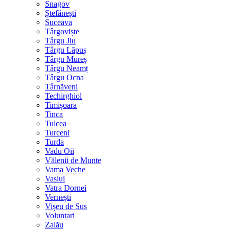
Snagov
Ștefănești
Suceava
Târgoviște
Târgu Jiu
Târgu Lăpuș
Târgu Mureș
Târgu Neamț
Târgu Ocna
Târnăveni
Techirghiol
Timișoara
Tinca
Tulcea
Turceni
Turda
Vadu Oii
Vălenii de Munte
Vama Veche
Vaslui
Vatra Dornei
Vernești
Vișeu de Sus
Voluntari
Zalău