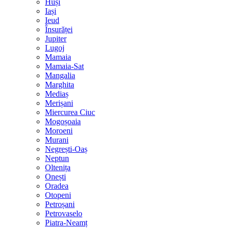
Huși
Iași
Ieud
Însurăței
Jupiter
Lugoj
Mamaia
Mamaia-Sat
Mangalia
Marghita
Mediaș
Merișani
Miercurea Ciuc
Mogoșoaia
Moroeni
Murani
Negrești-Oaș
Neptun
Oltenița
Onești
Oradea
Otopeni
Petroșani
Petrovaselo
Piatra-Neamț