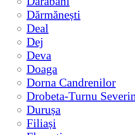
Darabani
Dărmănești
Deal
Dej
Deva
Doaga
Dorna Candrenilor
Drobeta-Turnu Severi
Durușa
Filiași