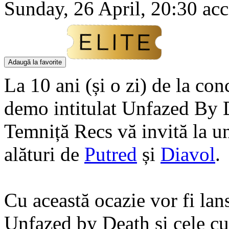
Sunday, 26 April, 20:30 acc
Adaugă la favorite
La 10 ani (și o zi) de la con
demo intitulat Unfazed By 
Temniță Recs vă invită la un
alături de
Putred
și
Diavol
.
Cu această ocazie vor fi la
Unfazed by Death și cele cu 