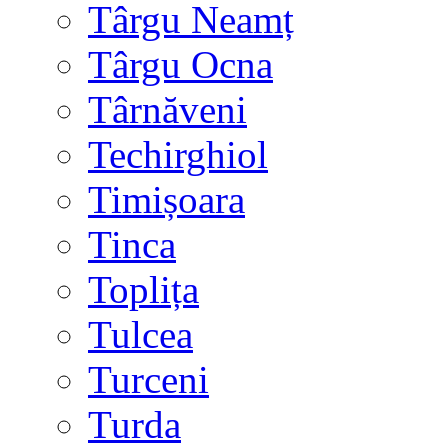
Târgu Neamț
Târgu Ocna
Târnăveni
Techirghiol
Timișoara
Tinca
Toplița
Tulcea
Turceni
Turda