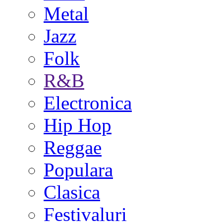
Metal
Jazz
Folk
R&B
Electronica
Hip Hop
Reggae
Populara
Clasica
Festivaluri