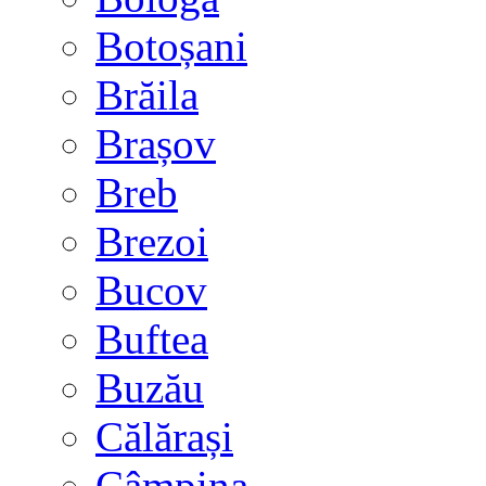
Botoșani
Brăila
Brașov
Breb
Brezoi
Bucov
Buftea
Buzău
Călărași
Câmpina