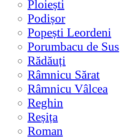
Ploiești
Podișor
Popești Leordeni
Porumbacu de Sus
Rădăuți
Râmnicu Sărat
Râmnicu Vâlcea
Reghin
Reșița
Roman