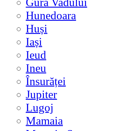
Gura Vadului
Hunedoara
Huși
Iași
Ieud
Ineu
Însurăței
Jupiter
Lugoj
Mamaia