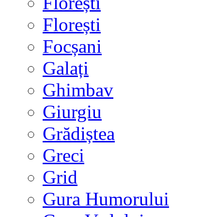
Florești
Florești
Focșani
Galați
Ghimbav
Giurgiu
Grădiștea
Greci
Grid
Gura Humorului