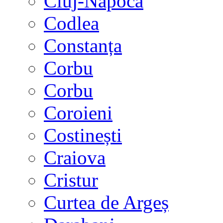
Cluj-Napoca
Codlea
Constanța
Corbu
Corbu
Coroieni
Costinești
Craiova
Cristur
Curtea de Argeș