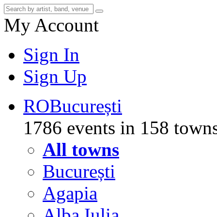
My Account
Sign In
Sign Up
RO
București
1786 events in 158 town
All towns
București
Agapia
Alba Iulia