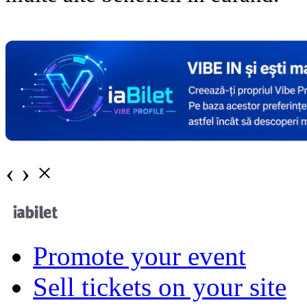
‹
›
×
Promote your event
Sell tickets on your site