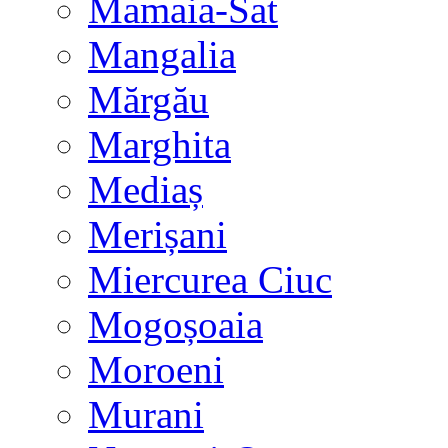
Mamaia-Sat
Mangalia
Mărgău
Marghita
Mediaș
Merișani
Miercurea Ciuc
Mogoșoaia
Moroeni
Murani