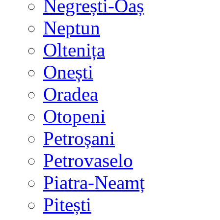
Negrești-Oaș
Neptun
Oltenița
Onești
Oradea
Otopeni
Petroșani
Petrovaselo
Piatra-Neamț
Pitești