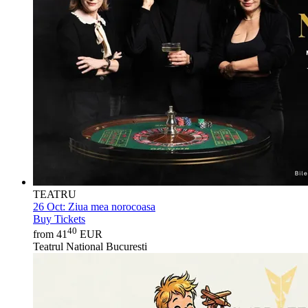
TEATRU
26 Oct:
Ziua mea norocoasa
Buy Tickets
40
from 41
EUR
Teatrul National Bucuresti