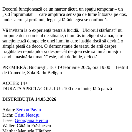
Decorul funcționează ca un martor tăcut, un spațiu temporar – un
„zid împrumutat” – care amplifică senzația de lume întoarsă pe dos,
unde sacrul și profanul, legea și fărădelegea se confundă.
Vă invităm la o experiență teatrală lucidă.
„Ulciorul sfărâmat”
nu
propune doar comicul de situație, ci un râs inteligent și amar, care
sancționează derapajele unei lumi în care justiția riscă să devină o
simplă piesă de decor. O demonstrație de teatru de artă despre
fragilitatea reputațiilor și despre cât de greu este să rămâi integru
când „mașinăria umană” este, prin definiție, defectă.
PREMIERĂ:
București, 18 / 19 februarie 2026, ora 19:00 – Teatrul
de Comedie, Sala Radu Beligan
ACCES:
14+
DURATA SPECTACOLULUI:
100 de minute, fără pauză
DISTRIBUȚIA 14.05.2026
Adam:
Șerban Pavlu
Licht:
Cristi Neacșu
Liese:
Georgiana Herciu
Walter:
Cătălin Frăsinescu
Martha:
Manuela Hărăbor