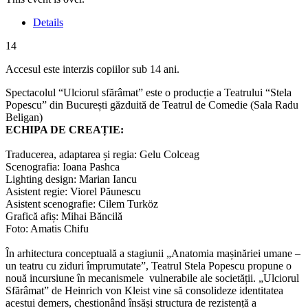
Details
14
Accesul este interzis copiilor sub 14 ani.
Spectacolul “Ulciorul sfărâmat” este o producție a Teatrului “Stela
Popescu” din București găzduită de Teatrul de Comedie (Sala Radu
Beligan)
ECHIPA DE CREAȚIE:
Traducerea, adaptarea și regia:
Gelu Colceag
Scenografia:
Ioana Pashca
Lighting design: Marian Iancu
Asistent regie: Viorel Păunescu
Asistent scenografie: Cilem Turköz
Grafică afiș: Mihai Băncilă
Foto: Amatis Chifu
În arhitectura conceptuală a stagiunii
„Anatomia mașinăriei umane –
un teatru cu ziduri împrumutate”
, Teatrul Stela Popescu propune o
nouă incursiune în mecanismele vulnerabile ale societății.
„Ulciorul
Sfărâmat”
de Heinrich von Kleist vine să consolideze identitatea
acestui demers, chestionând însăși structura de rezistență a