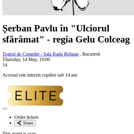
Șerban Pavlu
în "Ulciorul
sfărâmat" - regia Gelu Colceag
Teatrul de Comedie - Sala Radu Beligan
, Bucuresti
Thursday, 14 May, 19:00
14
Accesul este interzis copiilor sub 14 ani.
Adaugă
la
Order tickets
favorite
Share
This event is over.