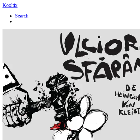
Kooltix
Search