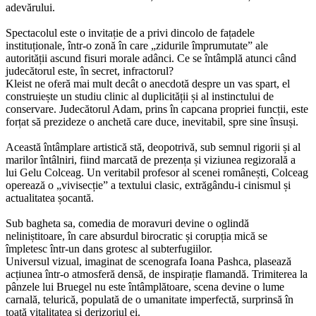
adevărului.
Spectacolul este o invitație de a privi dincolo de fațadele
instituționale, într-o zonă în care „zidurile împrumutate” ale
autorității ascund fisuri morale adânci. Ce se întâmplă atunci când
judecătorul este, în secret, infractorul?
Kleist ne oferă mai mult decât o anecdotă despre un vas spart, el
construiește un studiu clinic al duplicității și al instinctului de
conservare. Judecătorul Adam, prins în capcana propriei funcții, este
forțat să prezideze o anchetă care duce, inevitabil, spre sine însuși.
Această întâmplare artistică stă, deopotrivă, sub semnul rigorii și al
marilor întâlniri, fiind marcată de prezența și viziunea regizorală a
lui
Gelu Colceag
. Un veritabil profesor al scenei românești, Colceag
operează o „vivisecție” a textului clasic, extrăgându-i cinismul și
actualitatea șocantă.
Sub bagheta sa, comedia de moravuri devine o oglindă
neliniștitoare, în care absurdul birocratic și corupția mică se
împletesc într-un dans grotesc al subterfugiilor.
Universul vizual, imaginat de scenografa
Ioana Pashca
, plasează
acțiunea într-o atmosferă densă, de inspirație flamandă. Trimiterea la
pânzele lui Bruegel nu este întâmplătoare, scena devine o lume
carnală, telurică, populată de o umanitate imperfectă, surprinsă în
toată vitalitatea și derizoriul ei.