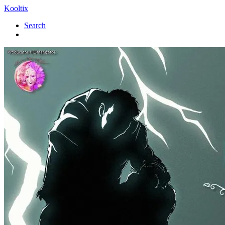
Kooltix
Search