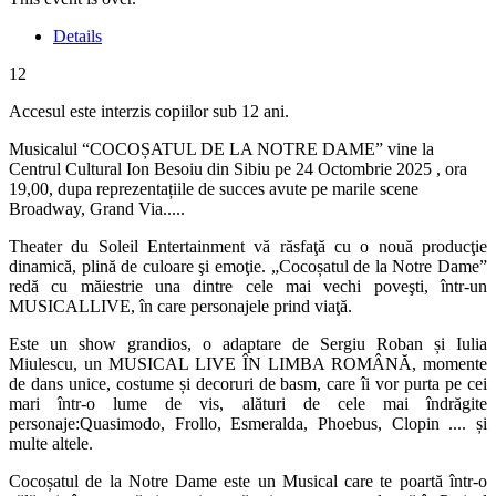
Details
12
Accesul este interzis copiilor sub 12 ani.
Musicalul “COCOȘATUL DE LA NOTRE DAME” vine la
Centrul Cultural Ion Besoiu din Sibiu pe 24 Octombrie 2025 , ora
19,00, dupa reprezentațiile de succes avute pe marile scene
Broadway, Grand Via.....
Theater du Soleil Entertainment vă răsfaţă cu o nouă producţie
dinamică, plină de culoare şi emoţie. „Cocoșatul de la Notre Dame”
redă cu măiestrie una dintre cele mai vechi poveşti, într-un
MUSICALLIVE, în care personajele prind viaţă.
Este un show grandios, o adaptare de Sergiu Roban și Iulia
Miulescu, un
MUSICAL LIVE ÎN LIMBA ROMÂNĂ
, momente
de dans unice, costume și decoruri de basm, care îi vor purta pe cei
mari într-o lume de vis, alături de cele mai îndrăgite
personaje:Quasimodo, Frollo, Esmeralda, Phoebus, Clopin .... și
multe altele.
Cocoșatul de la Notre Dame
este un
Musical
care te poartă într-o