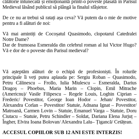
călătorie întunecată și emoționantă printr-o poveste plasată în Parisul
Medieval lăsând publicul să plângă la finalul sfâșietor.
De ce nu ar trebui să ratați așa ceva? Vă putem da o mie de motive
pentru a fi alături de noi:
Vă mai amintiți de Cocoșatul Quasimodo, clopotarul Catedralei
Notre Dame?
Dar de frumoasa Esmeralda din celebrul roman al lui Victor Hugo?
Vă e dor de o poveste din Parisul medieval?
Vă așteptăm alături de o echipă de profesioniști. În rolurile
principale îi veți putea aplauda pe: Sergiu Roban – Quasimodo,
Petru Călinescu – Frollo, Iulia Miulescu – Esmeralda, Darius
Dragoș – Phoebus, Maria Marin – Clopin, Emil Mitrache
(Americnu)/ Vasile Filipescu – Regele Louis, Loghin Ciprian –
Frederic/ Povestitor, George Ioan Hodor – Jehan/ Povestitor,
Alexandra Corlan – Povestitor/ Statuie, Adnana Ignat – Povestitor/
Matroană, Carmen Lovin – Statuie, Emanuel Varga – Statuie, Doru
Ciutacu – Statuie, Petru Schindler – Soldat, Dariana Elena Jurjuț –
Îngher, Elvira Ioana Bolovan/ Alexandra Lalu– Țigancă/ Cetățean.
ACCESUL COPIILOR SUB 12 ANI ESTE INTERZIS!