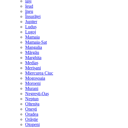
Iași
Ieud
Ineu
Însurăței
Jupiter
Luduș
Lugoj
Mamaia
Mamaia-Sat
Mangalia
Mărgău
Marghita
Mediaș
Merișani
Miercurea Ciuc
Mogoșoaia
Moroeni
Murani
Negrești-Oaș
Neptun
Oltenița
Onești
Oradea
Orăștie
Otopeni