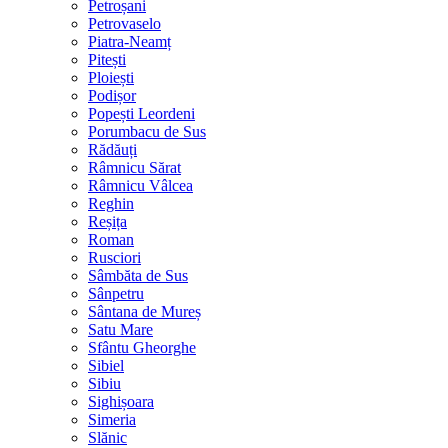
Petroșani
Petrovaselo
Piatra-Neamț
Pitești
Ploiești
Podișor
Popești Leordeni
Porumbacu de Sus
Rădăuți
Râmnicu Sărat
Râmnicu Vâlcea
Reghin
Reșița
Roman
Rusciori
Sâmbăta de Sus
Sânpetru
Sântana de Mureș
Satu Mare
Sfântu Gheorghe
Sibiel
Sibiu
Sighișoara
Simeria
Slănic