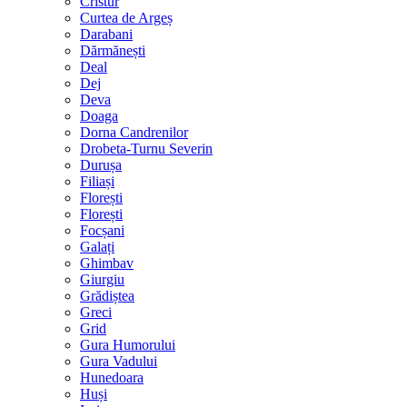
Cristur
Curtea de Argeș
Darabani
Dărmănești
Deal
Dej
Deva
Doaga
Dorna Candrenilor
Drobeta-Turnu Severin
Durușa
Filiași
Florești
Florești
Focșani
Galați
Ghimbav
Giurgiu
Grădiștea
Greci
Grid
Gura Humorului
Gura Vadului
Hunedoara
Huși