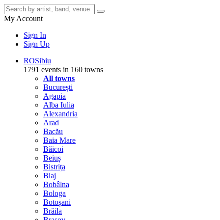
My Account
Sign In
Sign Up
RO
Sibiu
1791 events in 160 towns
All towns
București
Agapia
Alba Iulia
Alexandria
Arad
Bacău
Baia Mare
Băicoi
Beiuș
Bistrița
Blaj
Bobâlna
Bologa
Botoșani
Brăila
Brașov