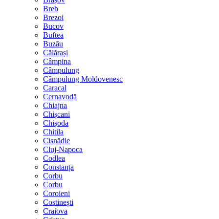
Breb
Brezoi
Bucov
Buftea
Buzău
Călărași
Câmpina
Câmpulung
Câmpulung Moldovenesc
Caracal
Cernavodă
Chiajna
Chișcani
Chișoda
Chitila
Cisnădie
Cluj-Napoca
Codlea
Constanța
Corbu
Corbu
Coroieni
Costinești
Craiova