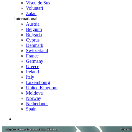
Vișeu de Sus
Voluntari
Zalău
International
Austria
Belgium
Bulgaria
Cyprus
Denmark
Switzerland
France
Germany
Greece
Ireland
Italy
Luxembourg
United Kingdom
Moldova
Norway
Netherlands
Spain