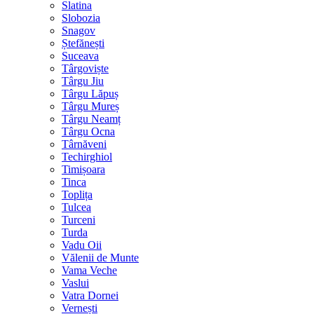
Slatina
Slobozia
Snagov
Ștefănești
Suceava
Târgoviște
Târgu Jiu
Târgu Lăpuș
Târgu Mureș
Târgu Neamț
Târgu Ocna
Târnăveni
Techirghiol
Timișoara
Tinca
Toplița
Tulcea
Turceni
Turda
Vadu Oii
Vălenii de Munte
Vama Veche
Vaslui
Vatra Dornei
Vernești