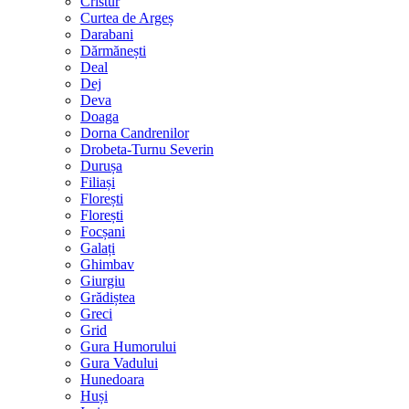
Cristur
Curtea de Argeș
Darabani
Dărmănești
Deal
Dej
Deva
Doaga
Dorna Candrenilor
Drobeta-Turnu Severin
Durușa
Filiași
Florești
Florești
Focșani
Galați
Ghimbav
Giurgiu
Grădiștea
Greci
Grid
Gura Humorului
Gura Vadului
Hunedoara
Huși