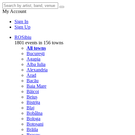
My Account
Sign In
Sign Up
RO
Sibiu
1801 events in 156 towns
All towns
București
Agapia
Alba Iulia
Alexandria
Arad
Bacău
Baia Mare
Băicoi
Beiuș
Bistrița
Blaj
Bobâlna
Bologa
Botoșani
Brăila
Brașov