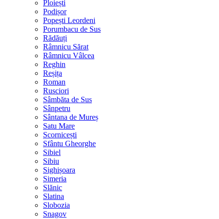
Ploiești
Podișor
Popești Leordeni
Porumbacu de Sus
Rădăuți
Râmnicu Sărat
Râmnicu Vâlcea
Reghin
Reșița
Roman
Rusciori
Sâmbăta de Sus
Sânpetru
Sântana de Mureș
Satu Mare
Scornicești
Sfântu Gheorghe
Sibiel
Sibiu
Sighișoara
Simeria
Slănic
Slatina
Slobozia
Snagov