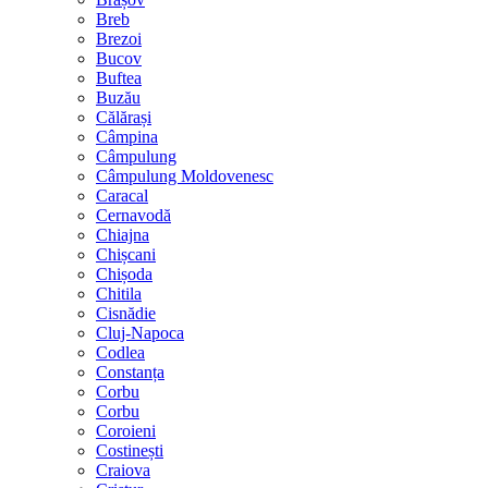
Breb
Brezoi
Bucov
Buftea
Buzău
Călărași
Câmpina
Câmpulung
Câmpulung Moldovenesc
Caracal
Cernavodă
Chiajna
Chișcani
Chișoda
Chitila
Cisnădie
Cluj-Napoca
Codlea
Constanța
Corbu
Corbu
Coroieni
Costinești
Craiova