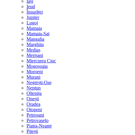
Iași
Ieud
Însurăței
Jupiter
Lugoj
Mamaia
Mamaia-Sat
Mangalia
Marghita
Mediaș
Merișani
Miercurea Ciuc
Mogoșoaia
Moroeni
Murani
Negrești-Oaș
Neptun
Oltenița
Onești
Oradea
Otopeni
Petroșani
Petrovaselo
Piatra-Neamț
Pitești