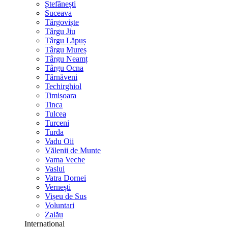
Ștefănești
Suceava
Târgoviște
Târgu Jiu
Târgu Lăpuș
Târgu Mureș
Târgu Neamț
Târgu Ocna
Târnăveni
Techirghiol
Timișoara
Tinca
Tulcea
Turceni
Turda
Vadu Oii
Vălenii de Munte
Vama Veche
Vaslui
Vatra Dornei
Vernești
Vișeu de Sus
Voluntari
Zalău
International