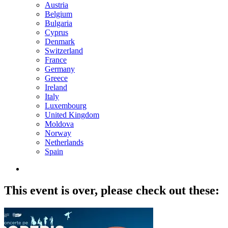
Austria
Belgium
Bulgaria
Cyprus
Denmark
Switzerland
France
Germany
Greece
Ireland
Italy
Luxembourg
United Kingdom
Moldova
Norway
Netherlands
Spain
This event is over,
please check out these: