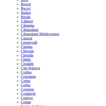
Brezoi
Bucov
Buftea
Buzău
Călărași
Câmpina
Câmpulung
Câmpulung Moldovenesc
Caracal
Cernavodă
Chiajna
Chișcani
Chișoda
Chitila
Cisnădie
Cluj-Napoca
Codlea
Constanța
Corbu
Corbu
Coroieni
Costinești
Craiova
Cristur