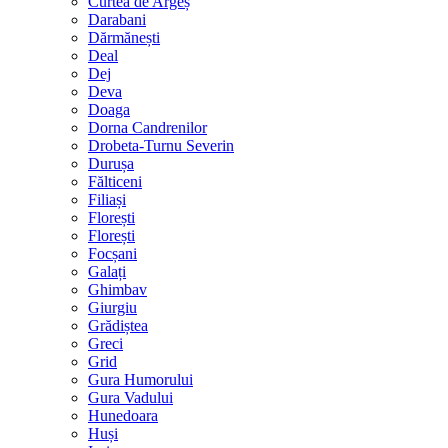
Curtea de Argeș
Darabani
Dărmănești
Deal
Dej
Deva
Doaga
Dorna Candrenilor
Drobeta-Turnu Severin
Durușa
Fălticeni
Filiași
Florești
Florești
Focșani
Galați
Ghimbav
Giurgiu
Grădiștea
Greci
Grid
Gura Humorului
Gura Vadului
Hunedoara
Huși