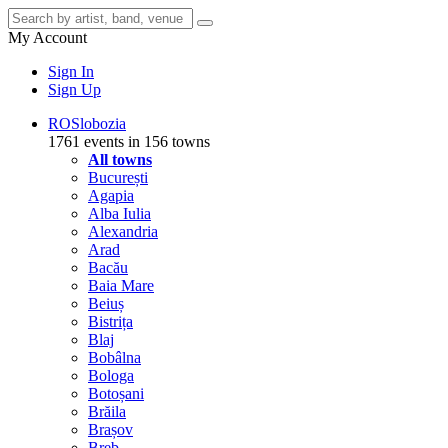
My Account
Sign In
Sign Up
RO
Slobozia
1761 events in 156 towns
All towns
București
Agapia
Alba Iulia
Alexandria
Arad
Bacău
Baia Mare
Beiuș
Bistrița
Blaj
Bobâlna
Bologa
Botoșani
Brăila
Brașov
Breb