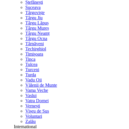
Ștefănești
Suceava
Târgoviște
Târgu Jiu
Târgu Lăpuș
Târgu Mureș
Târgu Neamț
Târgu Ocna
Târnăveni
Techirghiol
Timișoara
Tinca
Tulcea
Turceni
Turda
Vadu Oii
Vălenii de Munte
Vama Veche
Vaslui
Vatra Dornei
Vernești
Vișeu de Sus
Voluntari
Zalău
International