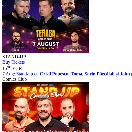
STAND-UP
Buy Tickets
96
15
EUR
7 Aug:
Stand-up cu
Cristi Popesco, Toma, Sorin Pârcălab și John
Comics Club