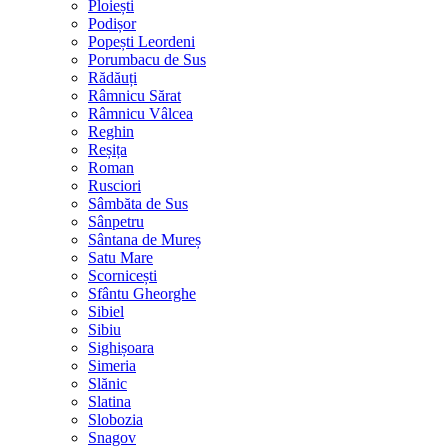
Ploiești
Podișor
Popești Leordeni
Porumbacu de Sus
Rădăuți
Râmnicu Sărat
Râmnicu Vâlcea
Reghin
Reșița
Roman
Rusciori
Sâmbăta de Sus
Sânpetru
Sântana de Mureș
Satu Mare
Scornicești
Sfântu Gheorghe
Sibiel
Sibiu
Sighișoara
Simeria
Slănic
Slatina
Slobozia
Snagov