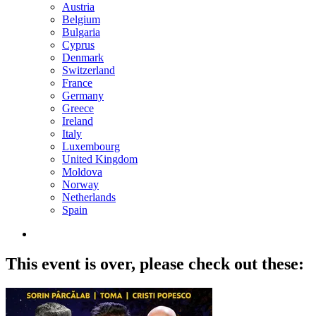
Austria
Belgium
Bulgaria
Cyprus
Denmark
Switzerland
France
Germany
Greece
Ireland
Italy
Luxembourg
United Kingdom
Moldova
Norway
Netherlands
Spain
This event is over,
please check out these: