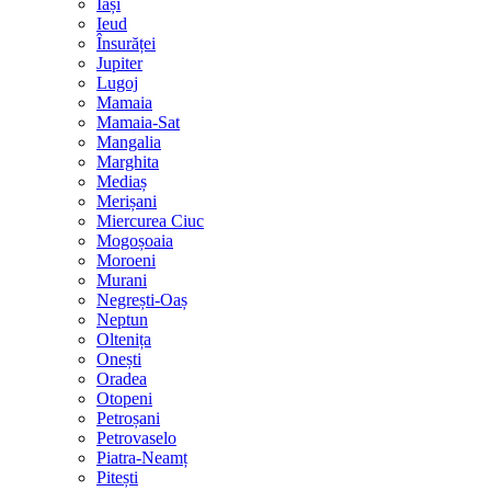
Iași
Ieud
Însurăței
Jupiter
Lugoj
Mamaia
Mamaia-Sat
Mangalia
Marghita
Mediaș
Merișani
Miercurea Ciuc
Mogoșoaia
Moroeni
Murani
Negrești-Oaș
Neptun
Oltenița
Onești
Oradea
Otopeni
Petroșani
Petrovaselo
Piatra-Neamț
Pitești