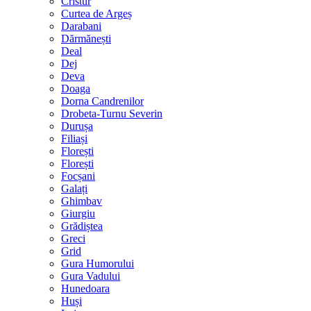
Cristur
Curtea de Argeș
Darabani
Dărmănești
Deal
Dej
Deva
Doaga
Dorna Candrenilor
Drobeta-Turnu Severin
Durușa
Filiași
Florești
Florești
Focșani
Galați
Ghimbav
Giurgiu
Grădiștea
Greci
Grid
Gura Humorului
Gura Vadului
Hunedoara
Huși