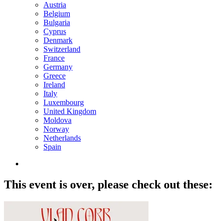
Austria
Belgium
Bulgaria
Cyprus
Denmark
Switzerland
France
Germany
Greece
Ireland
Italy
Luxembourg
United Kingdom
Moldova
Norway
Netherlands
Spain
This event is over,
please check out these: