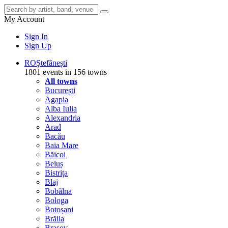
My Account
Sign In
Sign Up
RO
Ștefănești
1801 events in 156 towns
All towns
București
Agapia
Alba Iulia
Alexandria
Arad
Bacău
Baia Mare
Băicoi
Beiuș
Bistrița
Blaj
Bobâlna
Bologa
Botoșani
Brăila
Brașov