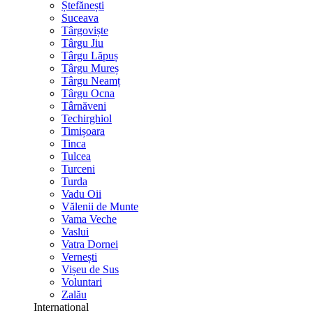
Ștefănești
Suceava
Târgoviște
Târgu Jiu
Târgu Lăpuș
Târgu Mureș
Târgu Neamț
Târgu Ocna
Târnăveni
Techirghiol
Timișoara
Tinca
Tulcea
Turceni
Turda
Vadu Oii
Vălenii de Munte
Vama Veche
Vaslui
Vatra Dornei
Vernești
Vișeu de Sus
Voluntari
Zalău
International