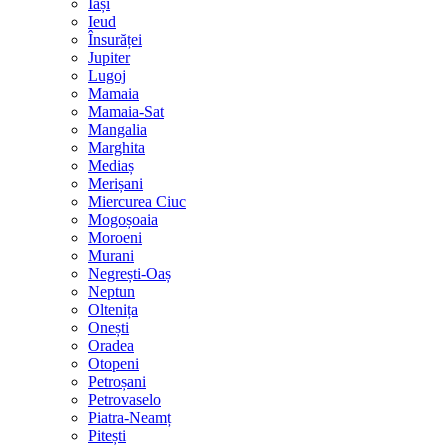
Iași
Ieud
Însurăței
Jupiter
Lugoj
Mamaia
Mamaia-Sat
Mangalia
Marghita
Mediaș
Merișani
Miercurea Ciuc
Mogoșoaia
Moroeni
Murani
Negrești-Oaș
Neptun
Oltenița
Onești
Oradea
Otopeni
Petroșani
Petrovaselo
Piatra-Neamț
Pitești