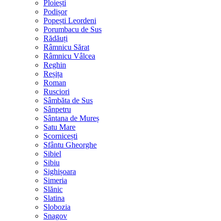
Ploiești
Podișor
Popești Leordeni
Porumbacu de Sus
Rădăuți
Râmnicu Sărat
Râmnicu Vâlcea
Reghin
Reșița
Roman
Rusciori
Sâmbăta de Sus
Sânpetru
Sântana de Mureș
Satu Mare
Scornicești
Sfântu Gheorghe
Sibiel
Sibiu
Sighișoara
Simeria
Slănic
Slatina
Slobozia
Snagov