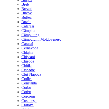
Breb
Brezoi
Bucov
Buftea
Buzău
Călărași
Câmpina
Câmpulung
Câmpulung Moldovenesc
Caracal
Cernavodă
Chiajna
Chișcani
Chișoda
Chitila
Cisnădie
Cluj-Napoca
Codlea
Constanța
Corbu
Corbu
Coroieni
Costinești
Craiova