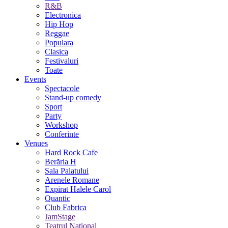
R&B
Electronica
Hip Hop
Reggae
Populara
Clasica
Festivaluri
Toate
Events
Spectacole
Stand-up comedy
Sport
Party
Workshop
Conferinte
Venues
Hard Rock Cafe
Berăria H
Sala Palatului
Arenele Romane
Expirat Halele Carol
Quantic
Club Fabrica
JamStage
Teatrul National