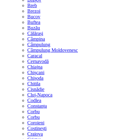
Breb
Brezoi
Bucov
Buftea
Buzău
Călărași
Câmpina
Câmpulung
Câmpulung Moldovenesc
Caracal
Cernavodă
Chiajna
Chișcani
Chișoda
Chitila
Cisnădie
Cluj-Napoca
Codlea
Constanța
Corbu
Corbu
Coroieni
Costinești
Craiova