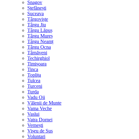
Snagov
Ștefănești
Suceava
Târgoviște
Târgu Jiu
Târgu Lăpuș
Târgu Mureș
Târgu Neamț
Târgu Ocna
Târnăveni
Techirghiol
Timișoara
Tinca
Toplița
Tulcea
Turceni
Turda
Vadu Oii
Vălenii de Munte
Vama Veche
Vaslui
Vatra Dornei
Vernești
Vișeu de Sus
Voluntari