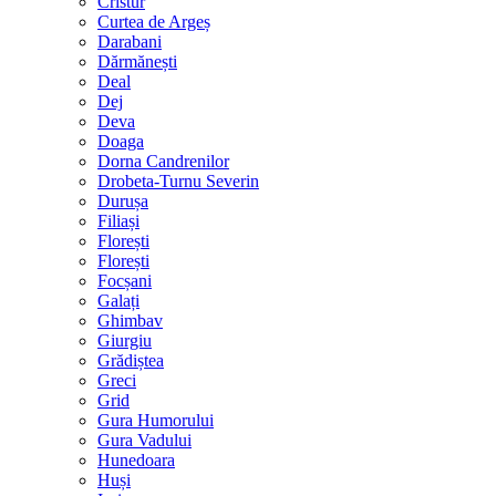
Cristur
Curtea de Argeș
Darabani
Dărmănești
Deal
Dej
Deva
Doaga
Dorna Candrenilor
Drobeta-Turnu Severin
Durușa
Filiași
Florești
Florești
Focșani
Galați
Ghimbav
Giurgiu
Grădiștea
Greci
Grid
Gura Humorului
Gura Vadului
Hunedoara
Huși