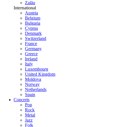
Zalău
International
Austria
Belgium
Bulgaria
Cyprus
Denmark
Switzerland
France
Germany
Greece
Ireland
Italy
Luxembourg
United Kingdom
Moldova
Norway
Netherlands
Spain
Concerts
Pop
Rock
Metal
Jazz
Folk