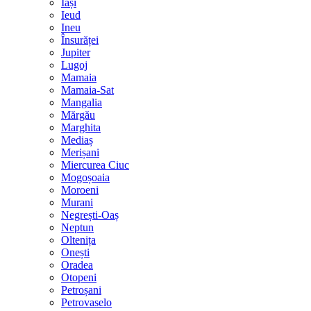
Iași
Ieud
Ineu
Însurăței
Jupiter
Lugoj
Mamaia
Mamaia-Sat
Mangalia
Mărgău
Marghita
Mediaș
Merișani
Miercurea Ciuc
Mogoșoaia
Moroeni
Murani
Negrești-Oaș
Neptun
Oltenița
Onești
Oradea
Otopeni
Petroșani
Petrovaselo