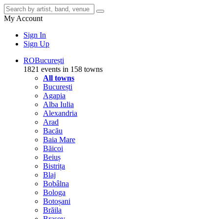
My Account
Sign In
Sign Up
RO
București
1821 events in 158 towns
All towns
București
Agapia
Alba Iulia
Alexandria
Arad
Bacău
Baia Mare
Băicoi
Beiuș
Bistrița
Blaj
Bobâlna
Bologa
Botoșani
Brăila
Brașov