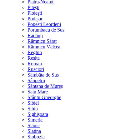
Piatra-Neamț
Pitești
Ploiești
Podișor
Popești Leordeni
Porumbacu de Sus
Rădăuți
Râmnicu Sărat
Râmnicu Vâlcea
Reghin
Reșița
Roman
Rusciori
Sâmbăta de Sus
Sânpetru
Sântana de Mureș
Satu Mare
Sfântu Gheorghe
Sibiel
Sibiu
Sighișoara
Simeria
Slănic
Slatina
Slobozia