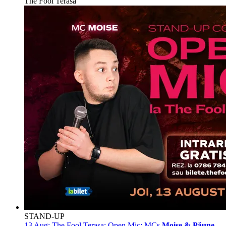
The Fool Terasa
STAND-UP
13 Aug:
The Fool Terasa: Open Mic: MCs
Moise & Păune