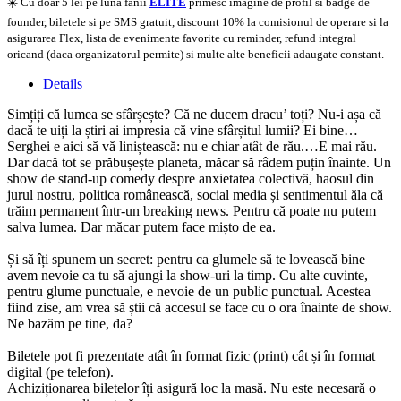
☀️ Cu doar 5 lei pe luna fanii
ELITE
primesc imagine de profil si badge de
founder, biletele si pe SMS gratuit, discount 10% la comisionul de operare si la
asigurarea Flex, lista de evenimente favorite cu reminder, refund integral
oricand (daca organizatorul permite) si multe alte beneficii adaugate constant.
Details
Simțiți că lumea se sfârșește? Că ne ducem dracu’ toți? Nu-i așa că
dacă te uiți la știri ai impresia că vine sfârșitul lumii? Ei bine…
Serghei e aici să vă liniștească: nu e chiar atât de rău.…E mai rău.
Dar dacă tot se prăbușește planeta, măcar să râdem puțin înainte. Un
show de stand-up comedy despre anxietatea colectivă, haosul din
jurul nostru, politica românească, social media și sentimentul ăla că
trăim permanent într-un breaking news. Pentru că poate nu putem
salva lumea. Dar măcar putem face mișto de ea.
Și să îți spunem un secret: pentru ca glumele să te lovească bine
avem nevoie ca tu să ajungi la show-uri la timp. Cu alte cuvinte,
pentru glume punctuale, e nevoie de un public punctual. Acestea
fiind zise, am vrea să știi că accesul se face cu o ora înainte de show.
Ne bazăm pe tine, da?
Biletele pot fi prezentate atât în format fizic (print) cât și în format
digital (pe telefon).
Achiziționarea biletelor îți asigură loc la masă. Nu este necesară o