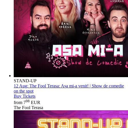
STAND-UP
12 Aug:
The Fool Terasa: Așa mi-a venit! | Show de comedie
on the spot
Buy Tickets
98
from 7
EUR
The Fool Terasa