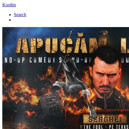
Kooltix
Search