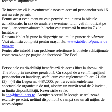
rezervare suplimentară.
Te informăm că la evenimentele noastre accesul persoanelor sub 16
ani nu este permis.
Pentru acest eveniment nu este permisă renunțarea la biletele
achiziționate. În caz de anulare a evenimentului, veți fi notificat pe
email, iar contravaloarea biletelor este returnată în maxim 7 zile
lucrătoare.
Rețeaua iabilet îți pune la dispoziție mai multe puncte de vânzare.
Vezi aici lista completă pentru orașul tău:
www.iabilet.ro/puncte-de-
vanzare
Pentru alte întrebări sau probleme referitoare la biletele achiziționate,
contactează-ne pe pagina de facebook The Fool.
Persoanele cu dizabilități beneficiază de acces liber la show-urile
The Fool prin înscriere prealabilă. Cu scopul de a veni în sprijinul
persoanelor cu handicap, astfel cum este reglementat în art. 21 alin.
(3) – (4) din Legea nr. 448/2006, pentru evenimentele sau
spectacolele organizate de noi, alocăm un număr total de 2 invitații,
în limita disponibilității. Rezervările se fac
la
ana@headliners.ro
. Atenție: Accesul în locație se realizează
exclusiv pe scări, nefiind disponibilă o rampă sau un alt mijloc de
acces adaptat.