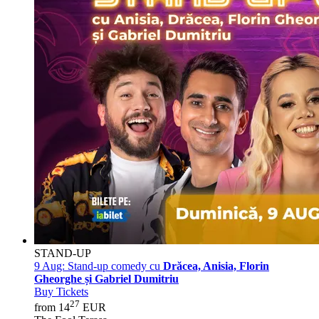
STAND-UP
9 Aug:
Stand-up comedy cu
Drăcea, Anisia, Florin
Gheorghe și Gabriel Dumitriu
Buy Tickets
27
from 14
EUR