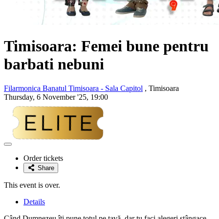
Timisoara: Femei bune pentru
barbati nebuni
Filarmonica Banatul Timisoara - Sala Capitol
, Timisoara
Thursday, 6 November '25, 19:00
Adaugă
la
Order tickets
favorite
Share
This event is over.
Details
Când Dumnezeu îți pune totul pe tavă, dar tu faci alegeri stângace…