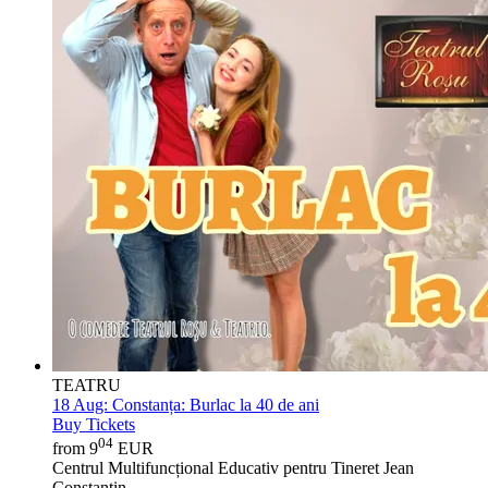
TEATRU
18 Aug:
Constanța: Burlac la 40 de ani
Buy Tickets
04
from 9
EUR
Centrul Multifuncțional Educativ pentru Tineret Jean
Constantin