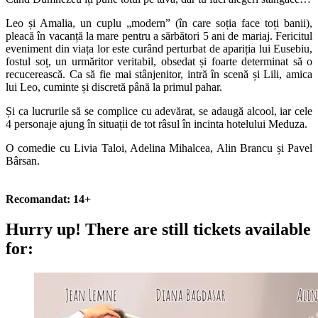
Leo și Amalia, un cuplu „modern” (în care soția face toți banii),
pleacă în vacanță la mare pentru a sărbători 5 ani de mariaj. Fericitul
eveniment din viața lor este curând perturbat de apariția lui Eusebiu,
fostul soț, un urmăritor veritabil, obsedat și foarte determinat să o
recucerească. Ca să fie mai stânjenitor, intră în scenă și Lili, amica
lui Leo, cuminte și discretă până la primul pahar.
Și ca lucrurile să se complice cu adevărat, se adaugă alcool, iar cele
4 personaje ajung în situații de tot râsul în incinta hotelului Meduza.
O comedie cu Livia Taloi, Adelina Mihalcea, Alin Brancu și Pavel
Bârsan.
Recomandat: 14+
Hurry up!
There are still tickets available
for: