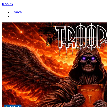
Kooltix
Search