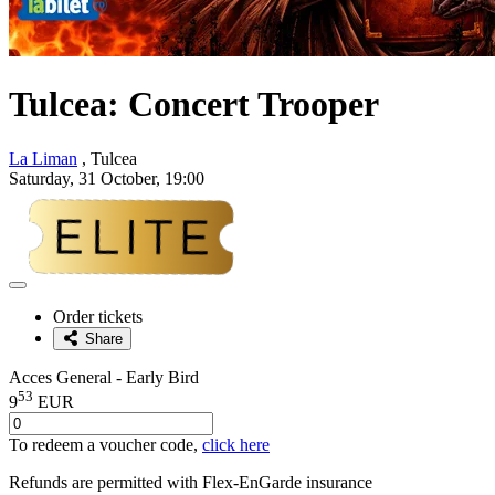
Tulcea: Concert
Trooper
La Liman
, Tulcea
Saturday, 31 October, 19:00
Adaugă
la
Order tickets
favorite
Share
Acces General - Early Bird
53
9
EUR
To redeem a voucher code,
click here
Refunds are permitted with
Flex-EnGarde
insurance